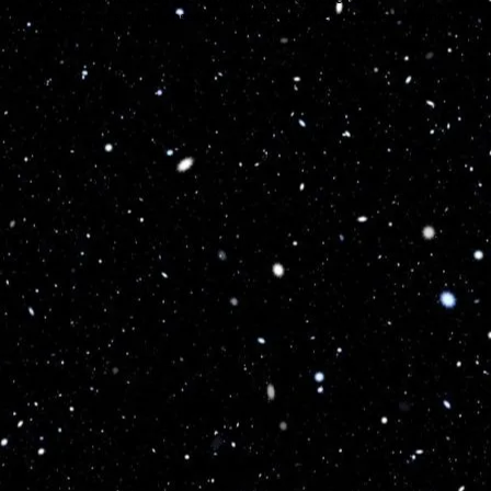
Turns on site high speed to be attractive for people and search engines.