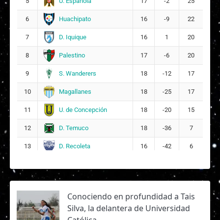
U. Española
5
17
-2
25
Huachipato
6
16
-9
22
D. Iquique
7
16
1
20
Palestino
8
17
-6
20
S. Wanderers
9
18
-12
17
Magallanes
10
18
-25
17
U. de Concepción
11
18
-20
15
D. Temuco
12
18
-36
7
D. Recoleta
13
16
-42
6
Conociendo en profundidad a Tais
Silva, la delantera de Universidad