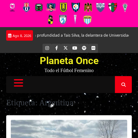
Saltar
do en profundidad a Tais Silva, la delantera de Universidad Católica.
La R
Ago 8, 2026
al
contenido
INSTAGRAM
FACEBOOK
X
YOUTUBE
SPOTIFY
FLICKR
Planeta Once
Todo el Fútbol Femenino
Etiqueta:
Argentina