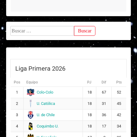
Buscar:
Liga Primera 2026
Pos
Equipo
PJ
Dif
Pts
Colo-Colo
1
18
67
52
U. Católica
2
18
31
45
U. de Chile
3
18
36
42
Coquimbo U.
4
18
17
34