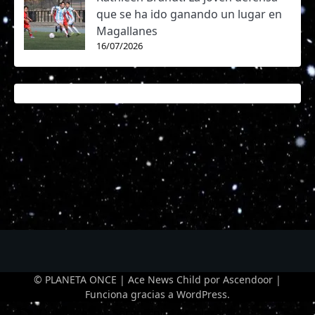
que se ha ido ganando un lugar en
Magallanes
16/07/2026
© PLANETA ONCE | Ace News Child por
Ascendoor
|
Funciona gracias a
WordPress
.
Optimized by Seraphinite Accelerator