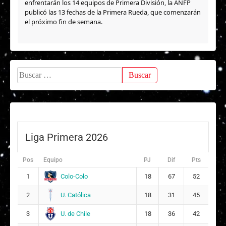
enfrentarán los 14 equipos de Primera División, la ANFP
publicó las 13 fechas de la Primera Rueda, que comenzarán
el próximo fin de semana.
Buscar:
Liga Primera 2026
Pos
Equipo
PJ
Dif
Pts
Colo-Colo
1
18
67
52
U. Católica
2
18
31
45
U. de Chile
3
18
36
42