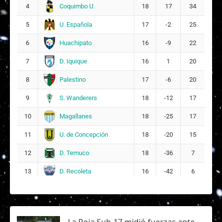
Coquimbo U.
4
18
17
34
U. Española
5
17
-2
25
Huachipato
6
16
-9
22
D. Iquique
7
16
1
20
Palestino
8
17
-6
20
S. Wanderers
9
18
-12
17
Magallanes
10
18
-25
17
U. de Concepción
11
18
-20
15
D. Temuco
12
18
-36
7
D. Recoleta
13
16
-42
6