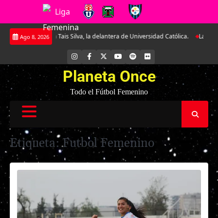
Saltar
is Silva, la delantera de Universidad Católica.
La Roja Sub-17 midió fuerz
Ago 8, 2026
al
contenido
INSTAGRAM
FACEBOOK
X
YOUTUBE
SPOTIFY
FLICKR
Planeta Once
Todo el Fútbol Femenino
Etiqueta:
Futbol Femenino