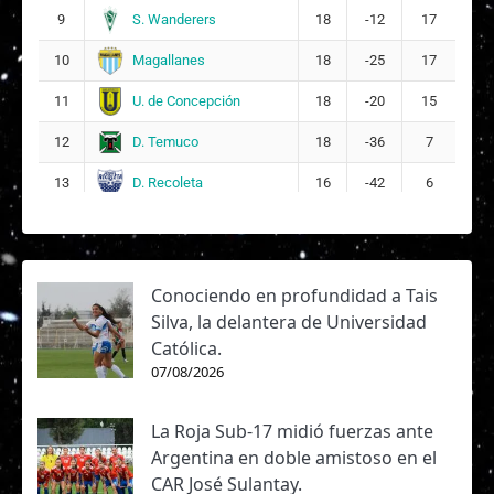
S. Wanderers
9
18
-12
17
Magallanes
10
18
-25
17
U. de Concepción
11
18
-20
15
D. Temuco
12
18
-36
7
D. Recoleta
13
16
-42
6
Conociendo en profundidad a Tais
Silva, la delantera de Universidad
Católica.
07/08/2026
La Roja Sub-17 midió fuerzas ante
Argentina en doble amistoso en el
CAR José Sulantay.