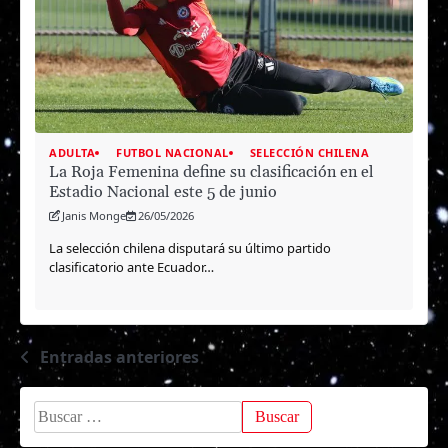
ADULTA
FUTBOL NACIONAL
SELECCIÓN CHILENA
La Roja Femenina define su clasificación en el
Estadio Nacional este 5 de junio
Janis Monge
26/05/2026
La selección chilena disputará su último partido
clasificatorio ante Ecuador…
Entradas anteriores
Navegación
de
Buscar:
entradas