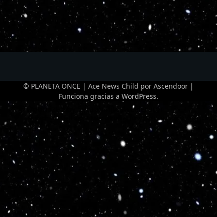
© PLANETA ONCE | Ace News Child por
Ascendoor
|
Funciona gracias a
WordPress
.
Optimized by Seraphinite Accelerator
Turns on site high speed to be attractive for people and search engines.