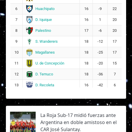
Huachipato
6
16
-9
22
D. Iquique
7
16
1
20
Palestino
8
17
-6
20
S. Wanderers
9
18
-12
17
Magallanes
10
18
-25
17
U. de Concepción
11
18
-20
15
D. Temuco
12
18
-36
7
D. Recoleta
13
16
-42
6
La Roja Sub-17 midió fuerzas ante
Argentina en doble amistoso en el
CAR José Sulantay.