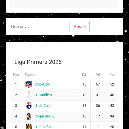
Buscar:
Liga Primera 2026
Pos
Equipo
PJ
Dif
Pts
Colo-Colo
1
18
67
52
U. Católica
2
18
31
45
U. de Chile
3
18
36
42
Coquimbo U.
4
18
17
34
U. Española
5
17
-2
25