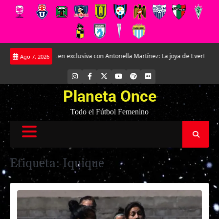
Saltar
Conversamos en exclusiva con Antonella Martínez: La joya de Everton
La R
Ago 7, 2026
al
contenido
INSTAGRAM
FACEBOOK
X
YOUTUBE
SPOTIFY
FLICKR
Planeta Once
Todo el Fútbol Femenino
Etiqueta:
Iquique