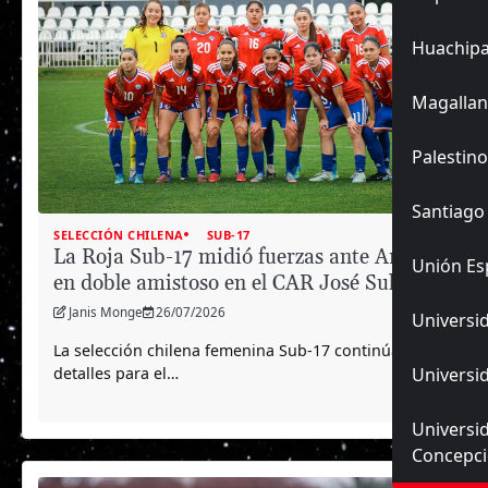
Huachip
Magallan
Palestino
Santiago
SELECCIÓN CHILENA
SUB-17
La Roja Sub-17 midió fuerzas ante Argentina
Unión Es
en doble amistoso en el CAR José Sulantay.
Janis Monge
26/07/2026
Universid
La selección chilena femenina Sub-17 continúa afinando
detalles para el…
Universid
Universi
Concepc