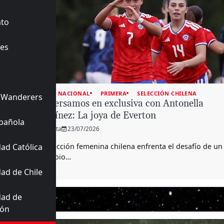
ato
es
FUTBOL NACIONAL
PRIMERA
SELECCIÓN CHILENA
 Wanderers
Conversamos en exclusiva con Antonella
Martínez: La joya de Everton
pañola
Planeta
23/07/2026
ad Católica
La selección femenina chilena enfrenta el desafío de un
recambio…
ad de Chile
dad de
ión