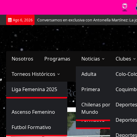
Saltar
.
Conversamos en exclusiva con Antonella Martínez: La joya de Everton
Ago 6, 2026
al
contenido
Nosotros
Programas
Noticias
Clubes
Torneos Históricos
Selección Chilena
Adulta
Primera
Colo-Col
Primera División
Liga Femenina 2025
Sub-20
Futbol Nacional
Primera
Coquimb
Ascenso
Etiqueta:
La Roja Femenina
Femenina
Sub-17
Ascenso
Futbol Internacional
Chilenas por el
Deportes
Ascenso Femenino
Mundo
Formativo
Deportes
Futbol Formativo
Deporte