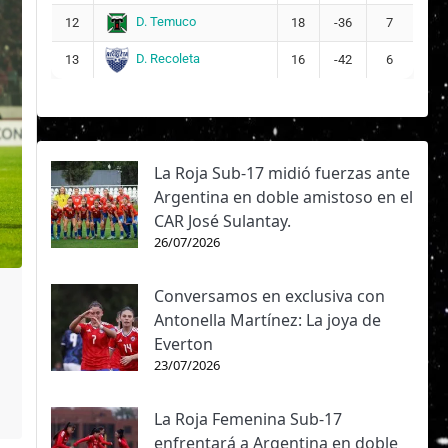
D. Temuco
12
18
-36
7
D. Recoleta
13
16
-42
6
La Roja Sub-17 midió fuerzas ante
Argentina en doble amistoso en el
CAR José Sulantay.
26/07/2026
Conversamos en exclusiva con
Antonella Martínez: La joya de
Everton
23/07/2026
La Roja Femenina Sub-17
enfrentará a Argentina en doble