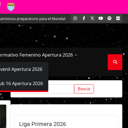
INSTAGRAM
FACEBOOK
X
YOUTUBE
SPOTIFY
FLI
torio para el Mundial
Kathleen Brandt: La joven defensa que se ha ido 
ormativo Femenino Apertura 2026
uvenil Apertura 2026
ub 16 Apertura 2026
Buscar:
Liga Primera 2026