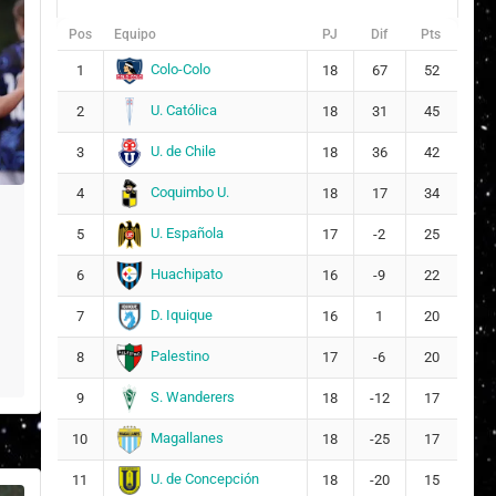
Pos
Equipo
PJ
Dif
Pts
Colo-Colo
1
18
67
52
U. Católica
2
18
31
45
U. de Chile
3
18
36
42
Coquimbo U.
4
18
17
34
U. Española
5
17
-2
25
Huachipato
6
16
-9
22
D. Iquique
7
16
1
20
Palestino
8
17
-6
20
S. Wanderers
9
18
-12
17
Magallanes
10
18
-25
17
U. de Concepción
11
18
-20
15