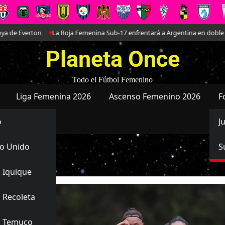
La Roja Femenina Sub-17 enfrentará a Argentina en doble amistoso prepara
Planeta Once
Todo el Fútbol Femenino
Liga Femenina 2026
Ascenso Femenino 2026
F
o
J
o Unido
S
 Iquique
 Recoleta
s Temuco