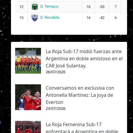
D. Temuco
12
16
-33
7
D. Recoleta
13
16
-42
6
La Roja Sub-17 midió fuerzas ante
Argentina en doble amistoso en el
CAR José Sulantay.
26/07/2026
Conversamos en exclusiva con
Antonella Martínez: La joya de
Everton
23/07/2026
La Roja Femenina Sub-17
enfrentará a Argentina en doble