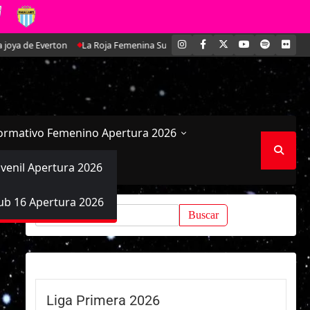
INSTAGRAM
FACEBOOK
X
YOUTUBE
SPOTIFY
FLI
 Everton
La Roja Femenina Sub-17 enfrentará a Argentina en doble amisto
ormativo Femenino Apertura 2026
uvenil Apertura 2026
ub 16 Apertura 2026
Buscar:
Liga Primera 2026