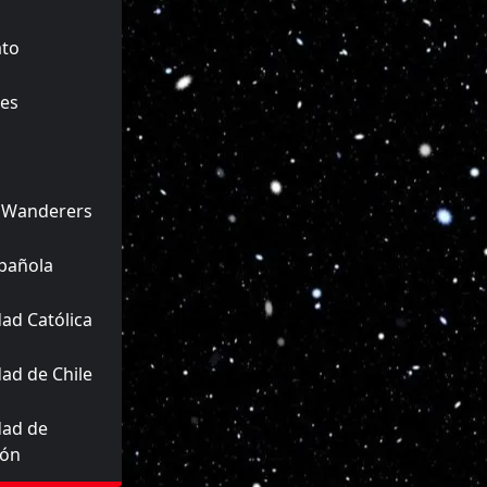
ato
es
 Wanderers
pañola
ad Católica
ad de Chile
dad de
ión