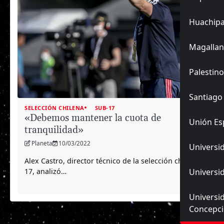
Huachip
Magallan
Palestino
Santiago
SELECCIÓN CHILENA
SUB-17
«Debemos mantener la cuota de
Unión Es
tranquilidad»
Planeta
10/03/2022
Universid
Alex Castro, director técnico de la selección chilena sub-
17, analizó…
Universid
Universi
Concepc