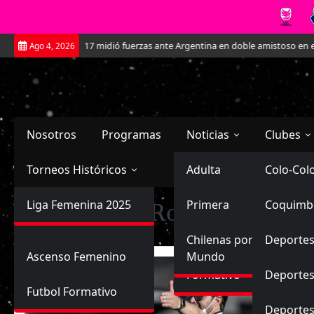
Saltar
La Roja Sub-17 midió fuerzas ante Argentina en doble amistoso en el CAR Jos
Ago 4, 2026
al
contenido
Nosotros
Programas
Noticias
Clubes
Torneos Históricos
Selección Chilena
Adulta
Primera
Colo-Col
Primera División
Liga Femenina 2025
Sub-20
Futbol Nacional
Primera
Coquimb
Ascenso
Etiqueta:
La Roja
Femenina
Sub-17
Ascenso
Futbol Internacional
Chilenas por el
Deportes
Ascenso Femenino
Mundo
Formativo
Deportes
Futbol Formativo
Deporte