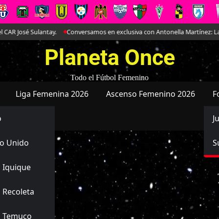
é Sulantay.
Conversamos en exclusiva con Antonella Martínez: La joya de
Planeta Once
Todo el Fútbol Femenino
Liga Femenina 2026
Ascenso Femenino 2026
F
o
J
o Unido
S
 Iquique
 Recoleta
s Temuco