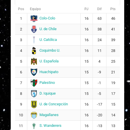
Pos
Equipo
PJ
Dif
Pts
Colo-Colo
1
16
63
46
U. de Chile
2
16
38
41
U. Católica
3
16
24
39
Coquimbo U.
4
16
11
28
U. Española
5
15
4
25
Huachipato
6
15
-9
21
Palestino
7
15
-1
19
D. Iquique
8
15
-5
17
U. de Concepción
9
16
-17
15
Magallanes
10
16
-20
14
S. Wanderers
11
16
-13
13