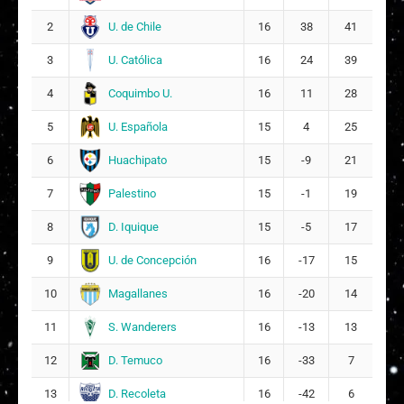
U. de Chile
2
16
38
41
U. Católica
3
16
24
39
Coquimbo U.
4
16
11
28
U. Española
5
15
4
25
Huachipato
6
15
-9
21
Palestino
7
15
-1
19
D. Iquique
8
15
-5
17
U. de Concepción
9
16
-17
15
Magallanes
10
16
-20
14
S. Wanderers
11
16
-13
13
D. Temuco
12
16
-33
7
D. Recoleta
13
16
-42
6