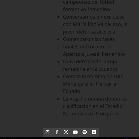
campeonas del fútbol
formativo femenino
Conversamos en exclusiva
con María Paz Valdivieso, la
joven defensa acerera
Comenzaron las fases
finales del torneo de
Apertura Juvenil Femenino
Dura derrota de la roja
femenina ante Ecuador
Conoce la nómina de Luis
Mena para enfrentar a
Ecuador
La Roja Femenina define su
clasificación en el Estadio
Nacional este 5 de junio
INSTAGRAM
FACEBOOK
X
YOUTUBE
SPOTIFY
FLICKR