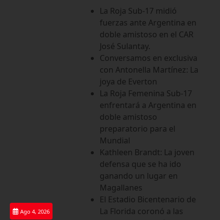
Saltar
La Roja Sub-17 midió
al
fuerzas ante Argentina en
contenido
doble amistoso en el CAR
José Sulantay.
Conversamos en exclusiva
con Antonella Martínez: La
joya de Everton
La Roja Femenina Sub-17
enfrentará a Argentina en
doble amistoso
preparatorio para el
Mundial
Kathleen Brandt: La joven
defensa que se ha ido
ganando un lugar en
Magallanes
El Estadio Bicentenario de
La Florida coronó a las
Ago 4, 2026