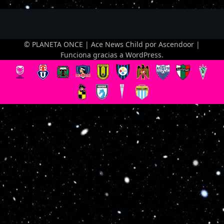
© PLANETA ONCE | Ace News Child por
Ascendoor
|
Funciona gracias a
WordPress
.
Optimized by Seraphinite Accelerator
Turns on site high speed to be attractive for people and search engines.