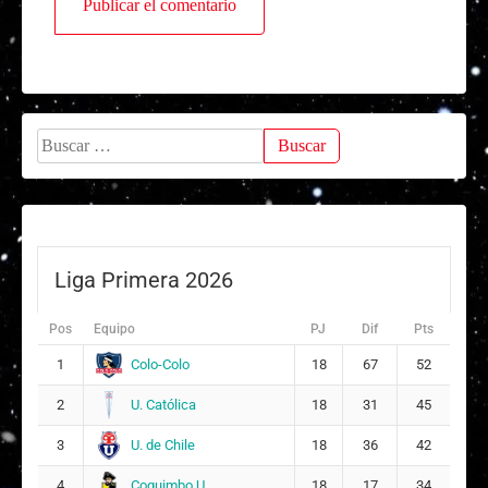
Buscar:
Liga Primera 2026
Pos
Equipo
PJ
Dif
Pts
Colo-Colo
1
18
67
52
U. Católica
2
18
31
45
U. de Chile
3
18
36
42
Coquimbo U.
4
18
17
34