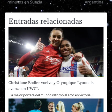
de
minutos en Suecia
Argentina.
entradas
Entradas relacionadas
Christiane Endler vuelve y Olympique Lyonnais
avanza en UWCL
La mejor portera del mundo retornó al arco en victoria…