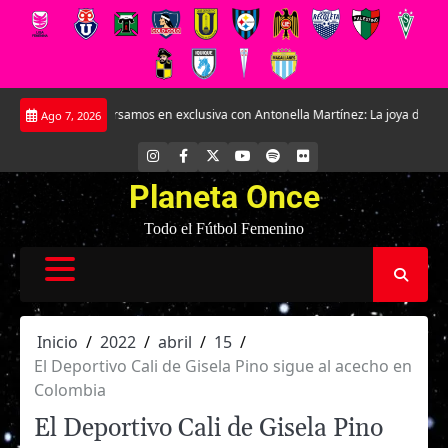
Saltar
Conversamos en exclusiva con Antonella Martínez: La joya de Everton
La 
Ago 7, 2026
al
contenido
INSTAGRAM
FACEBOOK
X
YOUTUBE
SPOTIFY
FLICKR
Planeta Once
Todo el Fútbol Femenino
Inicio
2022
abril
15
El Deportivo Cali de Gisela Pino sigue al acecho en
Colombia
El Deportivo Cali de Gisela Pino