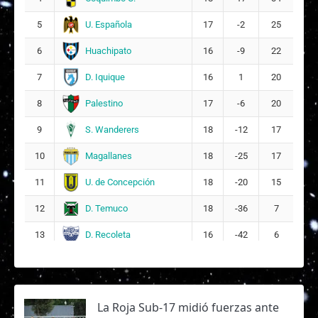
U. Española
5
17
-2
25
Huachipato
6
16
-9
22
D. Iquique
7
16
1
20
Palestino
8
17
-6
20
S. Wanderers
9
18
-12
17
Magallanes
10
18
-25
17
U. de Concepción
11
18
-20
15
D. Temuco
12
18
-36
7
D. Recoleta
13
16
-42
6
La Roja Sub-17 midió fuerzas ante