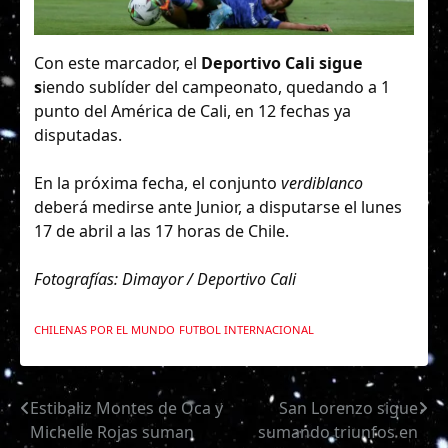
Con este marcador, el
Deportivo Cali sigue
s
iendo sublíder del campeonato, quedando a 1
punto del América de Cali, en 12 fechas ya
disputadas.
En la próxima fecha, el conjunto
verdiblanco
deberá medirse ante Junior, a disputarse el lunes
17 de abril a las 17 horas de Chile.
Fotografías: Dimayor / Deportivo Cali
CHILENAS POR EL MUNDO
FUTBOL INTERNACIONAL
Estibaliz Montes de Oca y
San Lorenzo sigue
Navegación
Michelle Rojas suman
sumando triunfos en