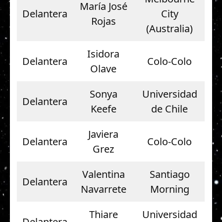
María José
Delantera
City
Rojas
(Australia)
Isidora
Delantera
Colo-Colo
Olave
Sonya
Universidad
Delantera
Keefe
de Chile
Javiera
Delantera
Colo-Colo
Grez
Valentina
Santiago
Delantera
Navarrete
Morning
Thiare
Universidad
Delantera