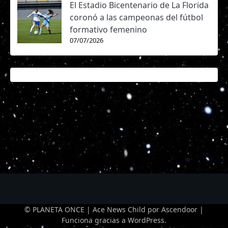
El Estadio Bicentenario de La Florida
coronó a las campeonas del fútbol
formativo femenino
07/07/2026
© PLANETA ONCE | Ace News Child por
Ascendoor
|
Funciona gracias a
WordPress
.