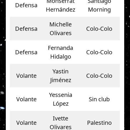
Monserrat
Santiago
Defensa
Hernández
Morning
Michelle
Defensa
Colo-Colo
Olivares
Fernanda
Defensa
Colo-Colo
Hidalgo
Yastin
Volante
Colo-Colo
Jiménez
Yessenia
Volante
Sin club
López
Ivette
Volante
Palestino
Olivares