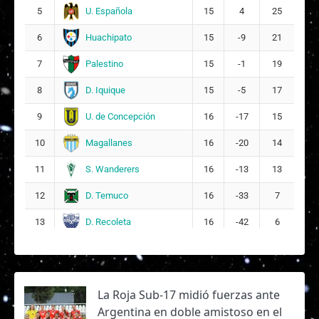
U. Española
5
15
4
25
Huachipato
6
15
-9
21
Palestino
7
15
-1
19
D. Iquique
8
15
-5
17
U. de Concepción
9
16
-17
15
Magallanes
10
16
-20
14
S. Wanderers
11
16
-13
13
D. Temuco
12
16
-33
7
D. Recoleta
13
16
-42
6
La Roja Sub-17 midió fuerzas ante
Argentina en doble amistoso en el