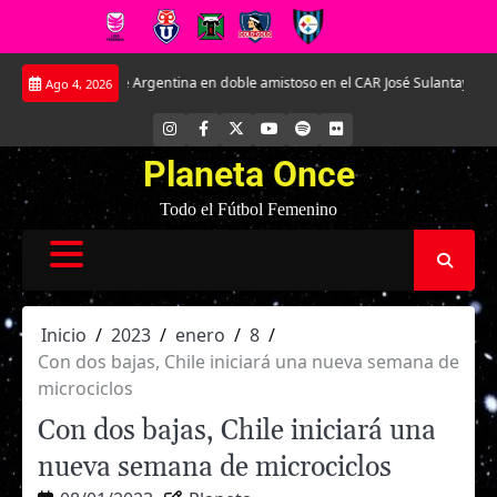
Saltar
nte Argentina en doble amistoso en el CAR José Sulantay.
Conversamos en ex
Ago 4, 2026
al
contenido
INSTAGRAM
FACEBOOK
X
YOUTUBE
SPOTIFY
FLICKR
Planeta Once
Todo el Fútbol Femenino
Inicio
2023
enero
8
Con dos bajas, Chile iniciará una nueva semana de
microciclos
Con dos bajas, Chile iniciará una
nueva semana de microciclos