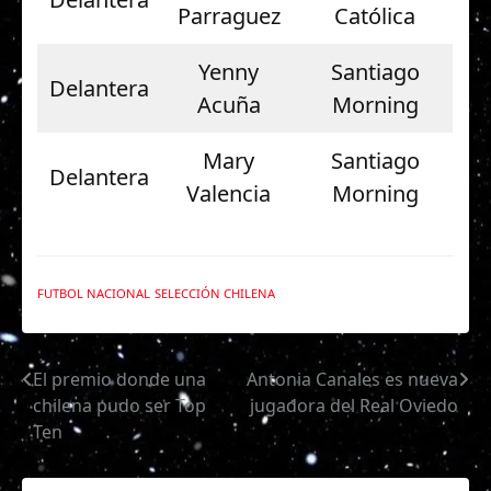
Parraguez
Católica
Yenny
Santiago
Delantera
Acuña
Morning
Mary
Santiago
Delantera
Valencia
Morning
FUTBOL NACIONAL
SELECCIÓN CHILENA
El premio donde una
Antonia Canales es nueva
Navegación
chilena pudo ser Top
jugadora del Real Oviedo
de
Ten
entradas