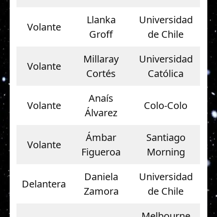
Llanka
Universidad
Volante
Groff
de Chile
Millaray
Universidad
Volante
Cortés
Católica
Anaís
Volante
Colo-Colo
Álvarez
Ámbar
Santiago
Volante
Figueroa
Morning
Daniela
Universidad
Delantera
Zamora
de Chile
Melbourne