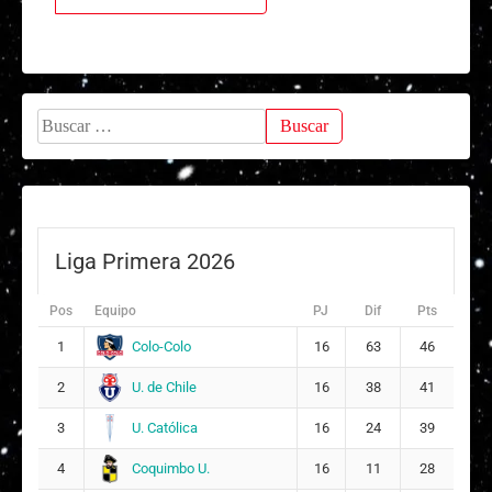
Buscar:
Liga Primera 2026
Pos
Equipo
PJ
Dif
Pts
Colo-Colo
1
16
63
46
U. de Chile
2
16
38
41
U. Católica
3
16
24
39
Coquimbo U.
4
16
11
28