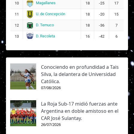
Magallanes
10
18
-25
17
U. de Concepción
11
18
-20
15
D. Temuco
12
18
-36
7
D. Recoleta
13
16
-42
6
Conociendo en profundidad a Tais
Silva, la delantera de Universidad
Católica.
07/08/2026
La Roja Sub-17 midió fuerzas ante
Argentina en doble amistoso en el
CAR José Sulantay.
26/07/2026