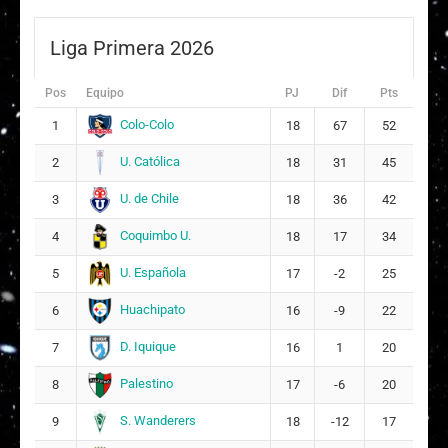
Liga Primera 2026
Pos
Equipo
PJ
Dif
Pts
Colo-Colo
1
18
67
52
U. Católica
2
18
31
45
U. de Chile
3
18
36
42
Coquimbo U.
4
18
17
34
U. Española
5
17
-2
25
Huachipato
6
16
-9
22
D. Iquique
7
16
1
20
Palestino
8
17
-6
20
S. Wanderers
9
18
-12
17