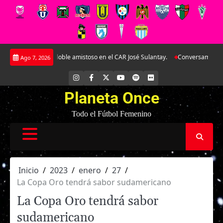
Saltar
tina en doble amistoso en el CAR José Sulantay.
Conversamos en exclusiva c
Ago 7, 2026
al
contenido
INSTAGRAM
FACEBOOK
X
YOUTUBE
SPOTIFY
FLICKR
Planeta Once
Todo el Fútbol Femenino
Inicio
2023
enero
27
La Copa Oro tendrá sabor sudamericano
La Copa Oro tendrá sabor
sudamericano