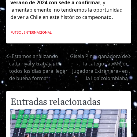
verano de 2024 con sede a confirmar
, y
lamentablemente, no tendremos la oportunidad
de ver a Chile en este histórico campeonato.
FUTBOL INTERNACIONAL
«Estamos analizando
Gisela Pino, ganadora de
Navegación
cada rival y trabajando
la categoría «Mejor
de
todos los días para llegar
Jugadora Extranjera» en
de buena forma”
la liga colombiana
entradas
Entradas relacionadas