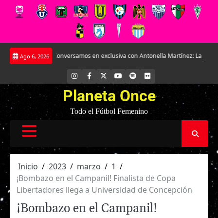
Saltar
.
Conversamos en exclusiva con Antonella Martínez: La joya de Everton
L
Ago 6, 2026
al
contenido
INSTAGRAM
FACEBOOK
X
YOUTUBE
SPOTIFY
FLICKR
Planeta Once
Todo el Fútbol Femenino
Inicio
2023
marzo
1
¡Bombazo en el Campanil! Finalista de Copa
Libertadores llega a Universidad de Concepción
¡Bombazo en el Campanil!