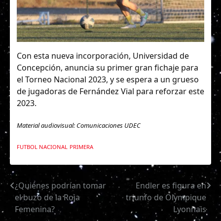
Con esta nueva incorporación, Universidad de
Concepción, anuncia su primer gran fichaje para
el Torneo Nacional 2023, y se espera a un grueso
de jugadoras de Fernández Vial para reforzar este
2023.
Material audiovisual: Comunicaciones UDEC
FUTBOL NACIONAL
PRIMERA
¿Quiénes podrían tomar
Endler es figura en
Navegación
el buzo de la Roja
triunfo de Olympique
de
Femenina?
Lyonnais