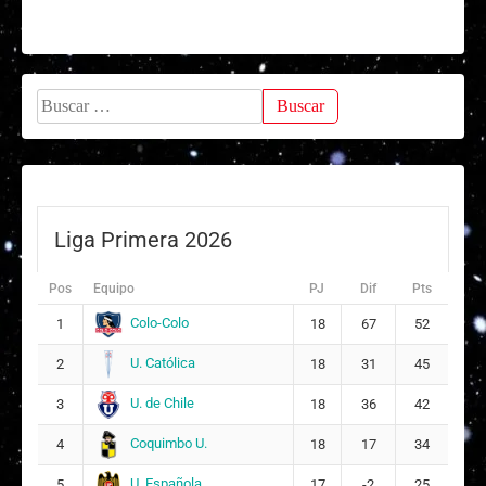
Buscar:
Liga Primera 2026
Pos
Equipo
PJ
Dif
Pts
Colo-Colo
1
18
67
52
U. Católica
2
18
31
45
U. de Chile
3
18
36
42
Coquimbo U.
4
18
17
34
U. Española
5
17
-2
25