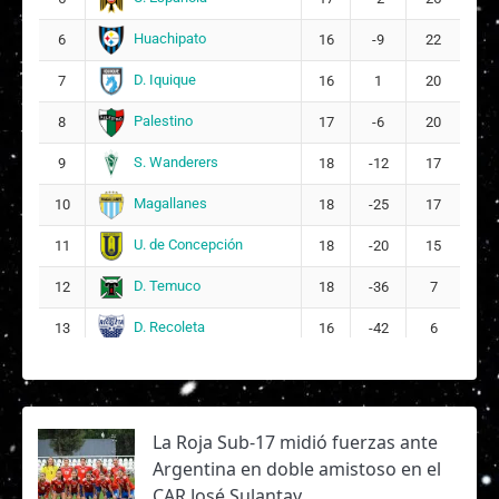
Huachipato
6
16
-9
22
D. Iquique
7
16
1
20
Palestino
8
17
-6
20
S. Wanderers
9
18
-12
17
Magallanes
10
18
-25
17
U. de Concepción
11
18
-20
15
D. Temuco
12
18
-36
7
D. Recoleta
13
16
-42
6
La Roja Sub-17 midió fuerzas ante
Argentina en doble amistoso en el
CAR José Sulantay.