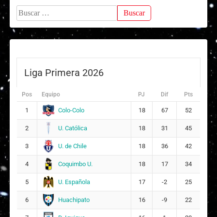
Buscar:
Liga Primera 2026
Pos
Equipo
PJ
Dif
Pts
Colo-Colo
1
18
67
52
U. Católica
2
18
31
45
U. de Chile
3
18
36
42
Coquimbo U.
4
18
17
34
U. Española
5
17
-2
25
Huachipato
6
16
-9
22