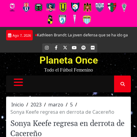
Saltar
ndial
Kathleen Brandt: La joven defensa que se ha ido ganando un lugar 
Ago 7, 2026
al
contenido
INSTAGRAM
FACEBOOK
X
YOUTUBE
SPOTIFY
FLICKR
Planeta Once
Todo el Fútbol Femenino
Inicio
2023
marzo
5
Sonya Keefe regresa en derrota de Cacereño
Sonya Keefe regresa en derrota de
Cacereño