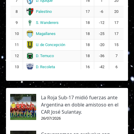
D. Iquique
7
16
1
20
Palestino
8
17
-6
20
S. Wanderers
9
18
-12
17
Magallanes
10
18
-25
17
U. de Concepción
11
18
-20
15
D. Temuco
12
18
-36
7
D. Recoleta
13
16
-42
6
La Roja Sub-17 midió fuerzas ante
Argentina en doble amistoso en el
CAR José Sulantay.
26/07/2026