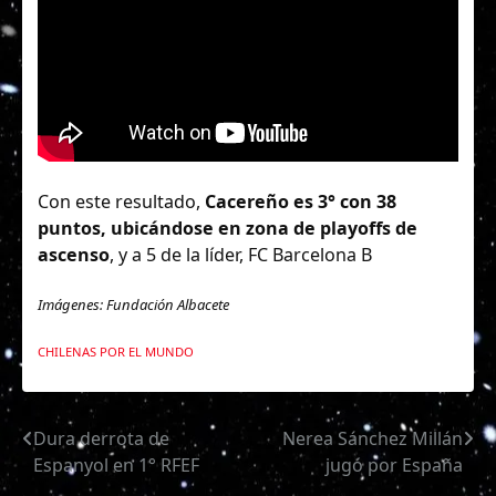
Con este resultado,
Cacereño es 3° con 38
puntos, ubicándose en zona de playoffs de
ascenso
, y a 5 de la líder, FC Barcelona B
Imágenes: Fundación Albacete
CHILENAS POR EL MUNDO
Dura derrota de
Nerea Sánchez Millán
Navegación
Espanyol en 1° RFEF
jugó por España
de