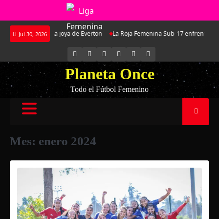
Saltar
a Martínez: La joya de Everton
La Roja Femenina Sub-17 enfrentará a Argen
Jul 30, 2026
al
contenido
INSTAGRAM
FACEBOOK
X
YOUTUBE
SPOTIFY
FLICKR
Planeta Once
Todo el Fútbol Femenino
Mes:
enero 2024