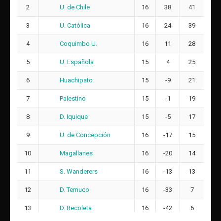
U. de Chile
2
16
38
41
U. Católica
3
16
24
39
Coquimbo U.
4
16
11
28
U. Española
5
15
4
25
Huachipato
6
15
-9
21
Palestino
7
15
-1
19
D. Iquique
8
15
-5
17
U. de Concepción
9
16
-17
15
Magallanes
10
16
-20
14
S. Wanderers
11
16
-13
13
D. Temuco
12
16
-33
7
D. Recoleta
13
16
-42
6