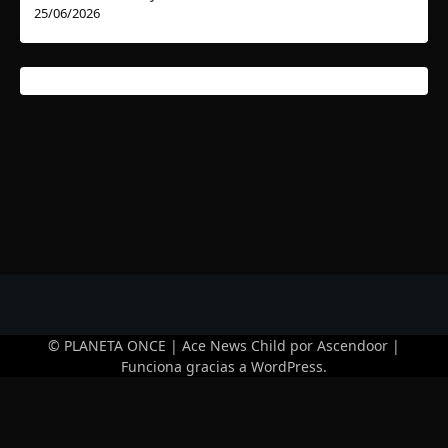
25/06/2026
© PLANETA ONCE | Ace News Child por
Ascendoor
|
Funciona gracias a
WordPress
.