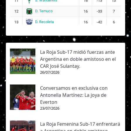
S. Wanderers
11
16
-13
13
D. Temuco
12
16
-33
7
D. Recoleta
13
16
-42
6
La Roja Sub-17 midió fuerzas ante
Argentina en doble amistoso en el
CAR José Sulantay.
26/07/2026
Conversamos en exclusiva con
Antonella Martínez: La joya de
Everton
23/07/2026
La Roja Femenina Sub-17 enfrentará