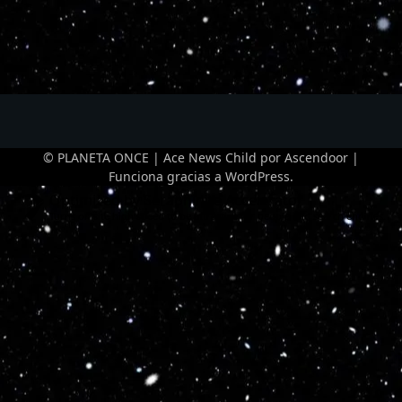
© PLANETA ONCE | Ace News Child por
Ascendoor
|
Funciona gracias a
WordPress
.
Optimized by Seraphinite Accelerator
Turns on site high speed to be attractive for people and search engines.