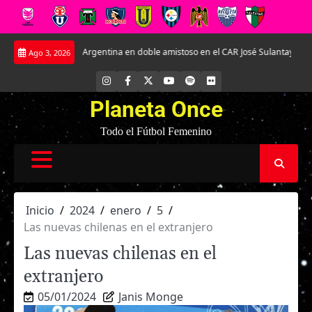
Saltar
nte Argentina en doble amistoso en el CAR José Sulantay.
Conversamos en ex
Ago 3, 2026
al
contenido
INSTAGRAM
FACEBOOK
X
YOUTUBE
SPOTIFY
FLICKR
Planeta Once
Todo el Fútbol Femenino
Inicio
2024
enero
5
Las nuevas chilenas en el extranjero
Las nuevas chilenas en el
extranjero
05/01/2024
Janis Monge