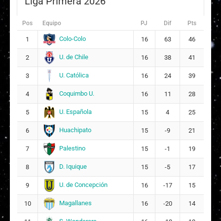
Liga Primera 2026
Pos
Equipo
PJ
Dif
Pts
Colo-Colo
1
16
63
46
U. de Chile
2
16
38
41
U. Católica
3
16
24
39
Coquimbo U.
4
16
11
28
U. Española
5
15
4
25
Huachipato
6
15
-9
21
Palestino
7
15
-1
19
D. Iquique
8
15
-5
17
U. de Concepción
9
16
-17
15
Magallanes
10
16
-20
14