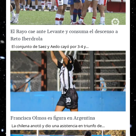
El Rayo cae ante Levante y consuma el descenso a
Reto Iberdrola
El conjunto de Saez y Aedo cayó por 3-4 y…
Francisca Olmos es figura en Argentina
La chilena anotó y dio una asistencia en triunfo de…