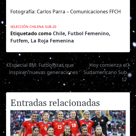
Fotografía: Carlos Parra – Comunicaciones FFCH
SELECCIÓN CHILENA
SUB-20
Etiquetado como
Chile
,
Futbol Femenino
,
Futfem
,
La Roja Femenina
Especial 8M: Futbolistas que
Hoy comienza el
Navegación
inspiran nuevas generaciones
Sudamericano Sub
de
17
entradas
Entradas relacionadas