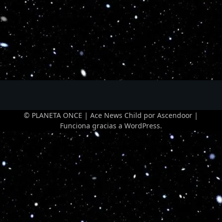
© PLANETA ONCE | Ace News Child por
Ascendoor
|
Funciona gracias a
WordPress
.
Optimized by Seraphinite Accelerator
Turns on site high speed to be attractive for people and search engines.