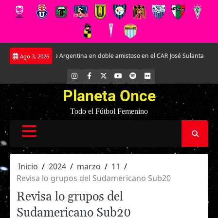
Saltar
as ante Argentina en doble amistoso en el CAR José Sulantay.
Conversamos e
Ago 3, 2026
al
contenido
INSTAGRAM
FACEBOOK
X
YOUTUBE
SPOTIFY
FLICKR
Planeta Once
Todo el Fútbol Femenino
Inicio
2024
marzo
11
Revisa lo grupos del Sudamericano Sub20
Revisa lo grupos del
Sudamericano Sub20