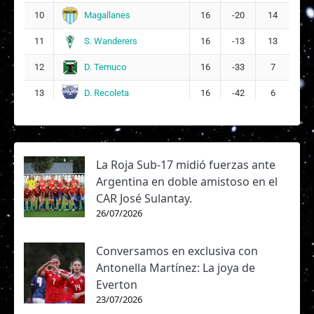
Magallanes
10
16
-20
14
S. Wanderers
11
16
-13
13
D. Temuco
12
16
-33
7
D. Recoleta
13
16
-42
6
La Roja Sub-17 midió fuerzas ante
Argentina en doble amistoso en el
CAR José Sulantay.
26/07/2026
Conversamos en exclusiva con
Antonella Martínez: La joya de
Everton
23/07/2026