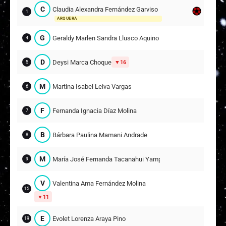
C
Claudia Alexandra Fernández Garviso
1
ARQUERA
G
Geraldy Marlen Sandra Llusco Aquino
4
D
Deysi Marca Choque
16
5
M
Martina Isabel Leiva Vargas
6
F
Fernanda Ignacia Díaz Molina
7
B
Bárbara Paulina Mamani Andrade
8
M
María José Fernanda Tacanahui Yampara
9
V
Valentina Ama Fernández Molina
15
11
E
Evolet Lorenza Araya Pino
19