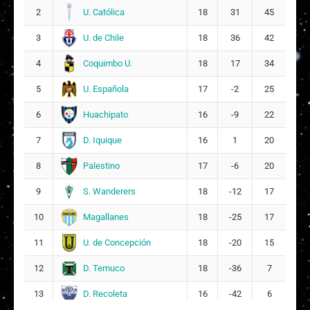
J
Javiera Amaya Ochoa Zuleta
U. Católica
2
18
31
45
9
15
U. de Chile
3
18
36
42
S
Sofía Ignacia Martínez Ledezma
Coquimbo U.
4
18
17
34
10
16
U. Española
5
17
-2
25
M
Macarena Isabel Pizarro Zambra
Huachipato
6
16
-9
22
20
4
D. Iquique
7
16
1
20
Palestino
8
17
-6
20
S. Wanderers
9
18
-12
17
Magallanes
10
18
-25
17
U. de Concepción
11
18
-20
15
D. Temuco
12
18
-36
7
D. Recoleta
13
16
-42
6