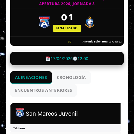
APERTURA 2026, JORNADA 8
0
1
-
FINALIZADO
30'
Antonia Belén Huerta Álvarez
17/04/2026
12:00
ALINEACIONES
CRONOLOGÍA
ENCUENTROS ANTERIORES
San Marcos Juvenil
Titulares