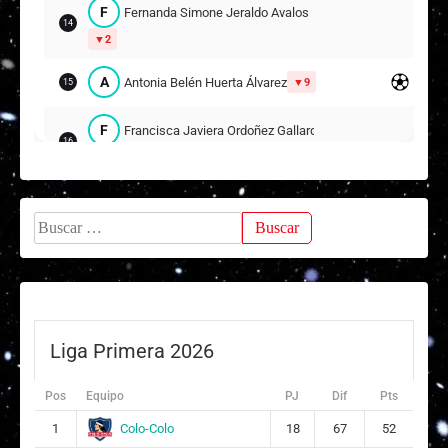
F
Fernanda Simone Jeraldo Avalos
14
2
A
Antonia Belén Huerta Álvarez
9
15
F
Francisca Javiera Ordoñez Gallardo
16
10
K
Karol Tatiana Herrera Sánchez
17
Buscar:
C
Constanza Monserrat Pimentel Zúñiga
19
Suplentes
C
Catalina Ayelén Santana Malatesca
2
Liga Primera 2026
14
C
Camila Paz Maureira Inzunza
Pos
Equipo
PJ
Dif
Pts
6
13
Colo-Colo
1
18
67
52