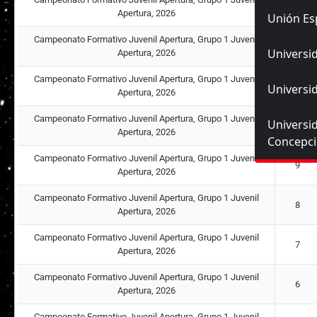
14
Apertura, 2026
Unión Es
Campeonato Formativo Juvenil Apertura, Grupo 1 Juvenil
13
Universid
Apertura, 2026
Campeonato Formativo Juvenil Apertura, Grupo 1 Juvenil
12
Universid
Apertura, 2026
Campeonato Formativo Juvenil Apertura, Grupo 1 Juvenil
Universi
11
Apertura, 2026
Concepc
Campeonato Formativo Juvenil Apertura, Grupo 1 Juvenil
9
Apertura, 2026
Campeonato Formativo Juvenil Apertura, Grupo 1 Juvenil
8
Apertura, 2026
Campeonato Formativo Juvenil Apertura, Grupo 1 Juvenil
7
Apertura, 2026
Campeonato Formativo Juvenil Apertura, Grupo 1 Juvenil
6
Apertura, 2026
Campeonato Formativo Juvenil Apertura, Grupo 1 Juvenil