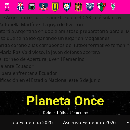
te Argentina en doble amistoso en el CAR José Sulantay.
ntonella Martínez: La joya de Everton
tará a Argentina en doble amistoso preparatorio para el M
nsa que se ha ido ganando un lugar en Magallanes
Florida coronó a las campeonas del fútbol formativo femeni
aría Paz Valdivieso, la joven defensa acerera
el torneo de Apertura Juvenil Femenino
na ante Ecuador
 para enfrentar a Ecuador
ficación en el Estadio Nacional este 5 de junio
Planeta Once
Todo el Fútbol Femenino
Liga Femenina 2026
Ascenso Femenino 2026
F