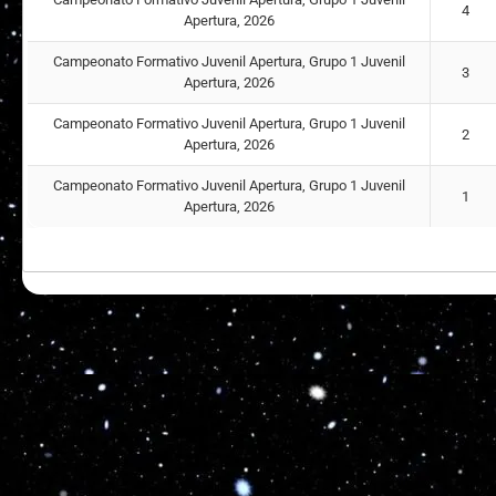
4
Apertura, 2026
Campeonato Formativo Juvenil Apertura, Grupo 1 Juvenil
3
Apertura, 2026
Campeonato Formativo Juvenil Apertura, Grupo 1 Juvenil
2
Apertura, 2026
Campeonato Formativo Juvenil Apertura, Grupo 1 Juvenil
1
Apertura, 2026