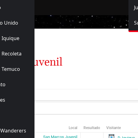
o
J
o Unido
S
 Iquique
 Recoleta
Arica Juvenil
s Temuco
ato
es
Fecha/Hora
Local
Resultado
Visitante
 Wanderers
San Marcos Juvenil
D. Iquique
31/05/2026