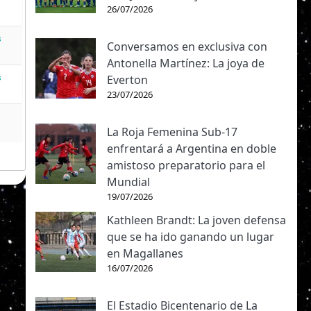
26/07/2026
s
Conversamos en exclusiva con
Antonella Martínez: La joya de
s
Everton
23/07/2026
La Roja Femenina Sub-17
enfrentará a Argentina en doble
amistoso preparatorio para el
Mundial
19/07/2026
Kathleen Brandt: La joven defensa
que se ha ido ganando un lugar
en Magallanes
16/07/2026
El Estadio Bicentenario de La