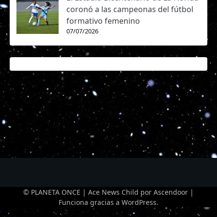
coronó a las campeonas del fútbol
formativo femenino
07/07/2026
© PLANETA ONCE | Ace News Child por
Ascendoor
|
Funciona gracias a
WordPress
.
Optimized by Seraphinite Accelerator