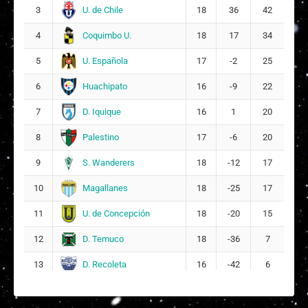
A
Amanda Leónor Véliz Gómez
2
16
U. de Chile
3
18
36
42
Coquimbo U.
4
18
17
34
?
Ángela Flores Pastén
14
U. Española
5
17
-2
25
F
Franchesca Denisse Gómez Salgado
21
Huachipato
6
16
-9
22
D. Iquique
7
16
1
20
Palestino
8
17
-6
20
S. Wanderers
9
18
-12
17
Magallanes
10
18
-25
17
U. de Concepción
11
18
-20
15
D. Temuco
12
18
-36
7
D. Recoleta
13
16
-42
6