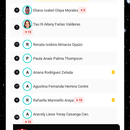
Eliana Isabel Olaya Morales
5
3
Tau Iti Ailany Farías Valderas
7
13
R
Renata Isidora Almarza Opazo
11
P
Paula Anaís Palma Thompson
6
A
Ariana Rodríguez Zelada
4
A
Agustina Fernanda Herrera Contreras
17
R
Rafaella Manniello Araya
10
8
A
Aracely Liese Yeray Casanga Carvajal
14
15