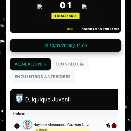
0
1
-
FINALIZADO
90+3'
Amanda Leónor Véliz Gómez
📅 10/05/2026
🕒 11:00
ALINEACIONES
CRONOLOGÍA
ENCUENTROS ANTERIORES
D. Iquique Juvenil
Titulares
Nayleen Alessandra Guzmán Navarro
1
ARQUERA