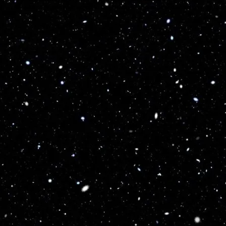
Turns on site high speed to be attractive for people and search engines.