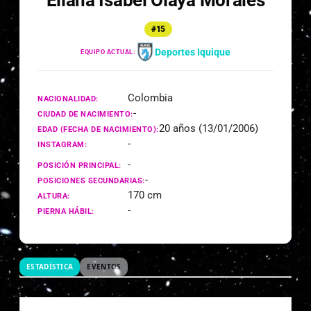
Eliana Isabel Olaya Morales
#15
Deportes Iquique
EQUIPO ACTUAL:
Colombia
NACIONALIDAD:
-
CIUDAD DE NACIMIENTO:
20 años (13/01/2006)
EDAD (FECHA DE NACIMIENTO):
-
INSTAGRAM:
-
POSICIÓN PRINCIPAL:
-
POSICIONES SECUNDARIAS:
170 cm
ALTURA:
-
PIERNA HÁBIL:
ESTADÍSTICA
EVENTOS