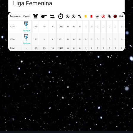
Liga Femenina
Temporada
Equipo
G+A
G x PJ
2025
25
19
6
1849
0
0
0
1
0
0
0
0
0
0
0.00
D.
Iquique
2026
10
6
4
621
0
0
0
0
0
0
0
0
0
0
0.00
D.
Iquique
Total
-
35
25
10
2470
0
0
0
1
0
0
0
0
0
0
0