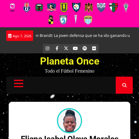
Saltar
undial
Kathleen Brandt: La joven defensa que se ha ido ganando un lugar
Ago 7, 2026
al
contenido
INSTAGRAM
FACEBOOK
X
YOUTUBE
SPOTIFY
FLICKR
Planeta Once
Todo el Fútbol Femenino