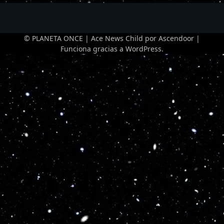
© PLANETA ONCE | Ace News Child por
Ascendoor
|
Funciona gracias a
WordPress
.
Optimized by Seraphinite Accelerator
Turns on site high speed to be attractive for people and search engines.