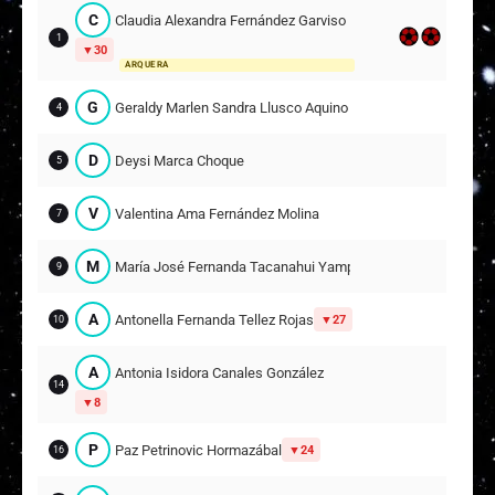
C
Claudia Alexandra Fernández Garviso
1
30
ARQUERA
G
Geraldy Marlen Sandra Llusco Aquino
4
D
Deysi Marca Choque
5
V
Valentina Ama Fernández Molina
7
M
María José Fernanda Tacanahui Yampara
9
A
Antonella Fernanda Tellez Rojas
27
10
A
Antonia Isidora Canales González
14
8
P
Paz Petrinovic Hormazábal
24
16