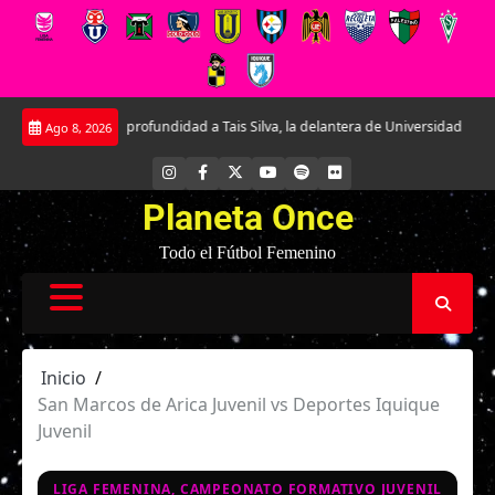
Saltar
iendo en profundidad a Tais Silva, la delantera de Universidad Católica.
La
Ago 8, 2026
al
contenido
INSTAGRAM
FACEBOOK
X
YOUTUBE
SPOTIFY
FLICKR
Planeta Once
Todo el Fútbol Femenino
Inicio
San Marcos de Arica Juvenil vs Deportes Iquique
Juvenil
LIGA FEMENINA, CAMPEONATO FORMATIVO JUVENIL