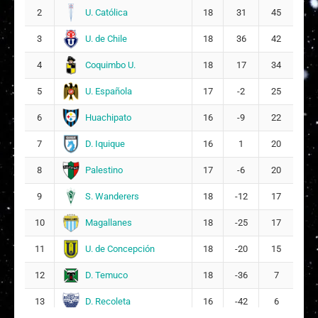
G
Gianela Francisca Sánchez Sandoval
5
U. Católica
2
18
31
45
7
U. de Chile
3
18
36
42
C
Camila Beatríz Olivares González
6
Coquimbo U.
4
18
17
34
10
U. Española
5
17
-2
25
A
Ambar Anahis Vergara Aguilera
11
Huachipato
6
16
-9
22
16
D. Iquique
7
16
1
20
S
Samantha Javiera Serrano Lee
15
Palestino
8
17
-6
20
13
S. Wanderers
9
18
-12
17
Magallanes
10
18
-25
17
U. de Concepción
11
18
-20
15
D. Temuco
12
18
-36
7
D. Recoleta
13
16
-42
6