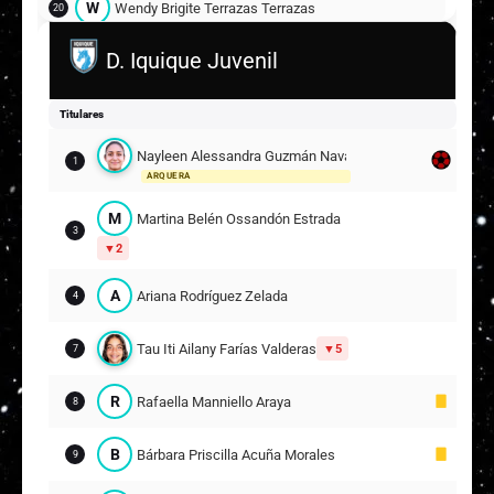
W
Wendy Brigite Terrazas Terrazas
20
D. Iquique Juvenil
C
Catalina Scarlett Rivas Valenzuela
22
T
Tamara Nicole Paillao Callata
29
Titulares
Nayleen Alessandra Guzmán Navarro
Suplentes
1
ARQUERA
I
Isabella Carolina Sepúlveda Pacheco
30
M
Martina Belén Ossandón Estrada
1
3
ARQUERA
2
M
María Isabel Canaviri Mamani
2
A
Ariana Rodríguez Zelada
4
B
Bárbara Paulina Mamani Andrade
Tau Iti Ailany Farías Valderas
5
8
7
14
R
Rafaella Manniello Araya
8
C
Catalina Isidora Cervantes Cruz
21
B
Bárbara Priscilla Acuña Morales
9
M
Martina Ignacia Aravena Rodríguez
24