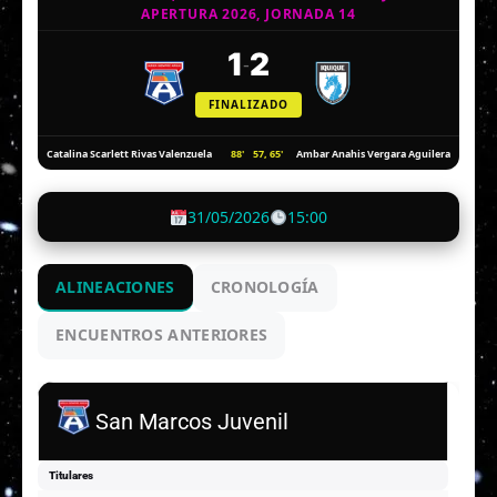
APERTURA 2026, JORNADA 14
1
2
-
FINALIZADO
88'
57, 65'
Catalina Scarlett Rivas Valenzuela
Ambar Anahis Vergara Aguilera
31/05/2026
15:00
ALINEACIONES
CRONOLOGÍA
ENCUENTROS ANTERIORES
San Marcos Juvenil
Titulares