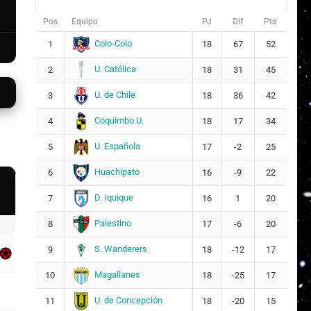
Pos
Equipo
PJ
Dif
Pts
Colo-Colo
1
18
67
52
U. Católica
2
18
31
45
U. de Chile
3
18
36
42
Coquimbo U.
4
18
17
34
U. Española
5
17
-2
25
Huachipato
6
16
-9
22
D. Iquique
7
16
1
20
Palestino
8
17
-6
20
S. Wanderers
9
18
-12
17
Magallanes
10
18
-25
17
U. de Concepción
11
18
-20
15