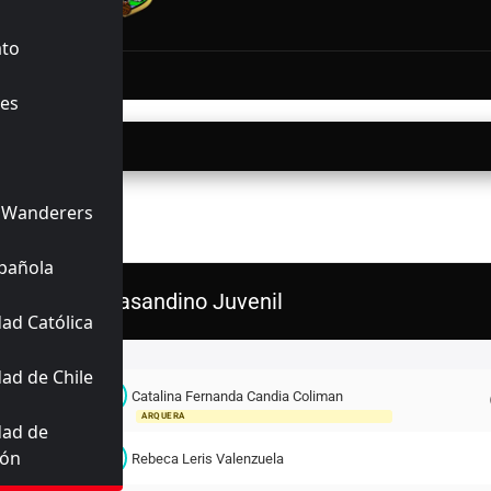
INALIZADO
ato
2'
lva
es
05/2026
15:00
 Wanderers
ERIORES
pañola
Trasandino Juvenil
ad Católica
Titulares
ad de Chile
C
Catalina Fernanda Candia Coliman
1
ARQUERA
dad de
ión
R
2
Rebeca Leris Valenzuela