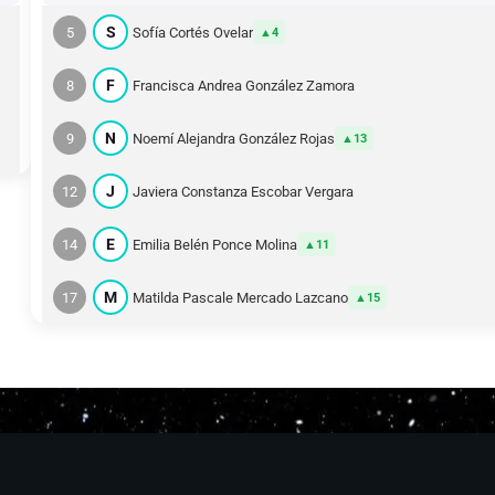
S
5
Sofía Cortés Ovelar
4
F
8
Francisca Andrea González Zamora
N
9
Noemí Alejandra González Rojas
13
J
12
Javiera Constanza Escobar Vergara
E
14
Emilia Belén Ponce Molina
11
M
17
Matilda Pascale Mercado Lazcano
15