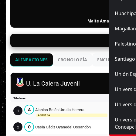
F
Huachip
Maite Amanda Pizarro Si
Magallan
11/
Palestino
Santiago
ALINEACIONES
CRONOLOGÍA
ENCUENTROS ANT
Unión Es
U. La Calera Juvenil
Universid
Titulares
Universid
A
Alaniss Belén Urrutia Herrera
1
ARQUERA
Universi
Concepc
C
2
Casia Cádiz Oyanedel Ossandón