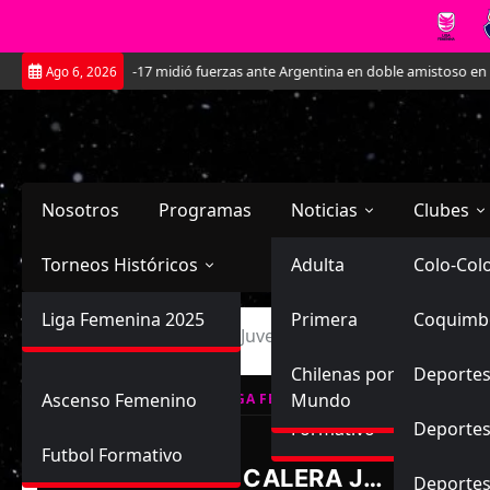
Saltar
La Roja Sub-17 midió fuerzas ante Argentina en doble amistoso en el CAR 
Ago 6, 2026
al
contenido
Nosotros
Programas
Noticias
Clubes
Torneos Históricos
Selección Chilena
Adulta
Primera
Colo-Col
Primera División
Liga Femenina 2025
Sub-20
Futbol Nacional
Primera
Coquimb
Ascenso
Inicio
Unión La Calera Juvenil vs Trasandino Juvenil
Femenina
Sub-17
Ascenso
Futbol Internacional
Chilenas por el
Deportes
Ascenso Femenino
Mundo
LIGA FEMENINA, CAMPEONATO FORM
Formativo
Deportes
Futbol Formativo
U. LA CALERA JUVENIL
Deporte