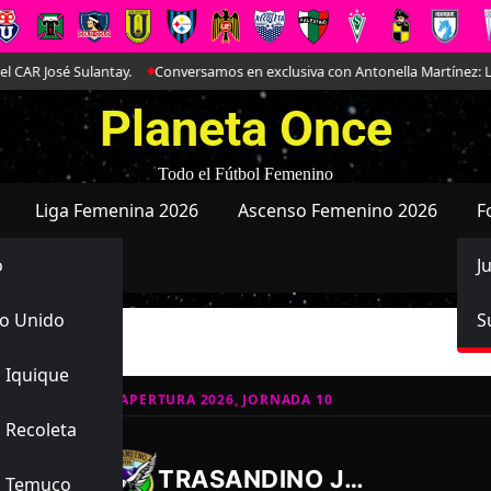
José Sulantay.
Conversamos en exclusiva con Antonella Martínez: La joya
Planeta Once
Todo el Fútbol Femenino
Liga Femenina 2026
Ascenso Femenino 2026
F
o
J
o Unido
S
 Iquique
ATIVO JUVENIL APERTURA 2026, JORNADA 10
 Recoleta
1
0
-
TRASANDINO JUVENIL
s Temuco