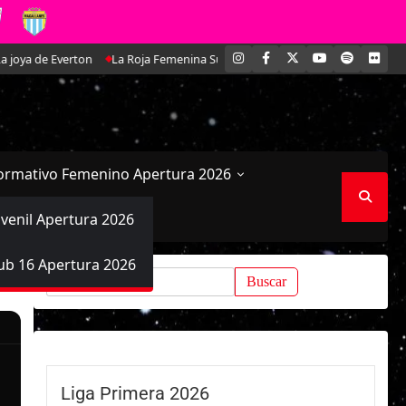
INSTAGRAM
FACEBOOK
X
YOUTUBE
SPOTIFY
FLI
 de Everton
La Roja Femenina Sub-17 enfrentará a Argentina en doble ami
ormativo Femenino Apertura 2026
uvenil Apertura 2026
ub 16 Apertura 2026
Buscar:
Liga Primera 2026