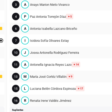
A
3
Anays Marion Nieto Vivanco
P
4
Paz Antonia Torrejón Díaz
5
A
6
Antonia Isabella Lazcano Briceño
I
7
Isidora Sofía Olivares Estay
J
10
Josea Antonella Rodríguez Ferreira
A
11
Antonella Ignacia Reyes Lazo
14
M
13
María José Cortéz Villalón
9
L
15
Luciana Belén Córdova Espinoza
17
R
16
Renata Irene Valdés Jiménez
Suplentes