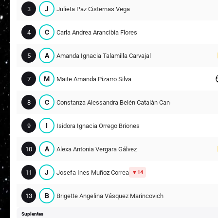
J
3
Julieta Paz Cisternas Vega
C
4
Carla Andrea Arancibia Flores
A
5
Amanda Ignacia Talamilla Carvajal
M
7
Maite Amanda Pizarro Silva
C
8
Constanza Alessandra Belén Catalán Caneo
I
9
Isidora Ignacia Orrego Briones
A
10
Alexa Antonia Vergara Gálvez
J
11
Josefa Ines Muñoz Correa
14
B
13
Brigette Angelina Vásquez Marincovich
Suplentes