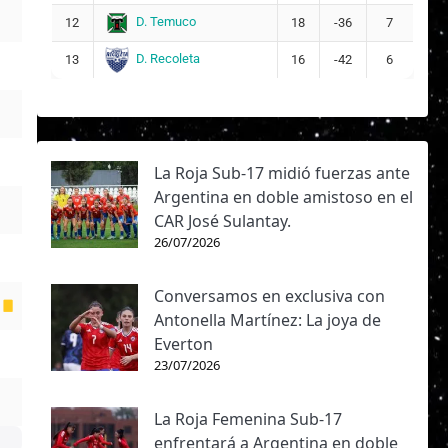
D. Temuco
12
18
-36
7
D. Recoleta
13
16
-42
6
La Roja Sub-17 midió fuerzas ante
Argentina en doble amistoso en el
CAR José Sulantay.
26/07/2026
Conversamos en exclusiva con
Antonella Martínez: La joya de
Everton
23/07/2026
La Roja Femenina Sub-17
enfrentará a Argentina en doble