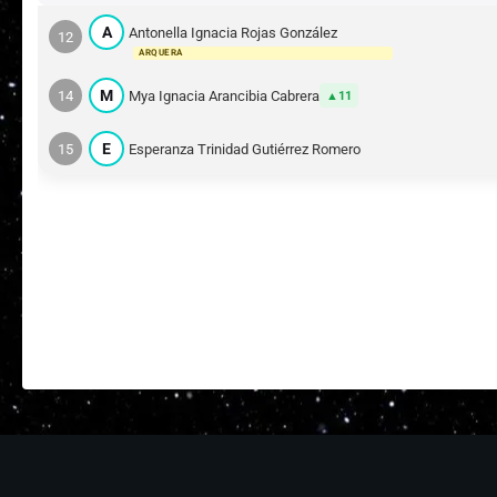
A
Antonella Ignacia Rojas González
12
ARQUERA
M
14
Mya Ignacia Arancibia Cabrera
11
E
15
Esperanza Trinidad Gutiérrez Romero