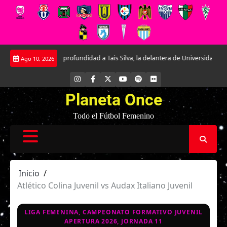
Saltar
ociendo en profundidad a Tais Silva, la delantera de Universidad Católica.
Ago 10, 2026
al
contenido
INSTAGRAM
FACEBOOK
X
YOUTUBE
SPOTIFY
FLICKR
Planeta Once
Todo el Fútbol Femenino
Inicio
Atlético Colina Juvenil vs Audax Italiano Juvenil
LIGA FEMENINA, CAMPEONATO FORMATIVO JUVENIL
APERTURA 2026, JORNADA 11