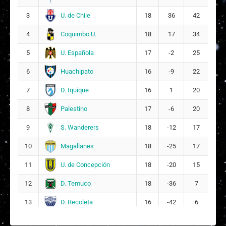
Constanza Isidora Troncoso Vilches
U. de Chile
3
18
36
42
17
4
Coquimbo U.
4
18
17
34
U. Española
5
17
-2
25
Huachipato
6
16
-9
22
D. Iquique
7
16
1
20
Palestino
8
17
-6
20
S. Wanderers
9
18
-12
17
Magallanes
10
18
-25
17
U. de Concepción
11
18
-20
15
D. Temuco
12
18
-36
7
D. Recoleta
13
16
-42
6