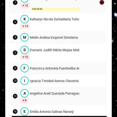
1
12
ARQUERA
K
Katheryn Nicole SantaMaría Tortolero
2
14
M
Meilin Andrea Esquivel Sinisterra
4
D
Damaris Judith Nikita Mejias Molina
5
15
F
Francisca Antonela Fuentealba Aniñir
6
I
Ignacia Trinidad Arenas Olavarria
10
A
Angelina Analí Quezada Parraguez
13
8
E
Emilia Antonia Salinas Naranji
16