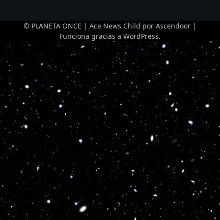
© PLANETA ONCE | Ace News Child por
Ascendoor
|
Funciona gracias a
WordPress
.
Optimized by Seraphinite Accelerator
Turns on site high speed to be attractive for people and search engines.