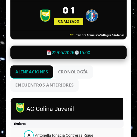
0
1
-
FINALIZADO
52'
Isidora Francisca Villagra Cárdenas
22/05/2026
15:00
ALINEACIONES
CRONOLOGÍA
ENCUENTROS ANTERIORES
AC Colina Juvenil
Titulares
A
Antonella Ignacia Contreras Riquelme