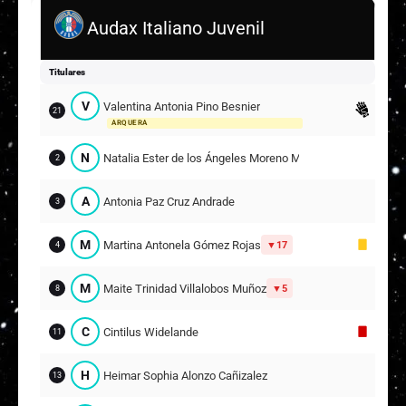
P
Audax Italiano Juvenil
Pascal Lira Ebensperger
17
B
Belén Antonia Díaz González
Titulares
23
11
V
Valentina Antonia Pino Besnier
21
Suplentes
ARQUERA
A
Antonella Maylen Molina Marambio
N
Natalia Ester de los Ángeles Moreno Márquez
2
12
1
ARQUERA
A
Antonia Paz Cruz Andrade
3
A
Ayelén Millaray Pérez Martínez
8
M
Martina Antonela Gómez Rojas
17
4
13
M
Maite Trinidad Villalobos Muñoz
5
I
8
Ignacia Andrea Hugas Palacios
9
C
Cintilus Widelande
M
11
Maite Antonia Ferrada Conejeros
11
23
H
Heimar Sophia Alonzo Cañizalez
13
M
Monserrat Pérez Aguilera
2
14