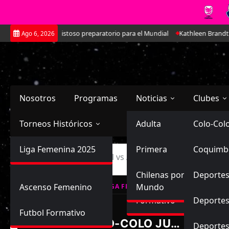
Saltar
na en doble amistoso preparatorio para el Mundial
Kathleen Brandt: La 
Ago 6, 2026
al
contenido
Nosotros
Programas
Noticias
Clubes
Torneos Históricos
Selección Chilena
Adulta
Primera
Colo-Col
Primera División
Liga Femenina 2025
Sub-20
Futbol Nacional
Primera
Coquimb
Ascenso
Inicio
Colo-Colo Juvenil vs Atlético Colina Juvenil
Femenina
Sub-17
Ascenso
Futbol Internacional
Chilenas por el
Deportes
Ascenso Femenino
Mundo
LIGA FEMENINA, CAMPEONATO FORM
Formativo
Deportes
Futbol Formativo
COLO-COLO JUVENIL
Deporte