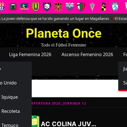
joven defensa que se ha ido ganando un lugar en Magallanes
El Estadio B
Planeta Once
Todo el Fútbol Femenino
Liga Femenina 2026
Ascenso Femenino 2026
F
o
J
o Unido
S
 Iquique
ATIVO JUVENIL APERTURA 2026, JORNADA 12
 Recoleta
3
0
-
AC COLINA JUVENIL
s Temuco