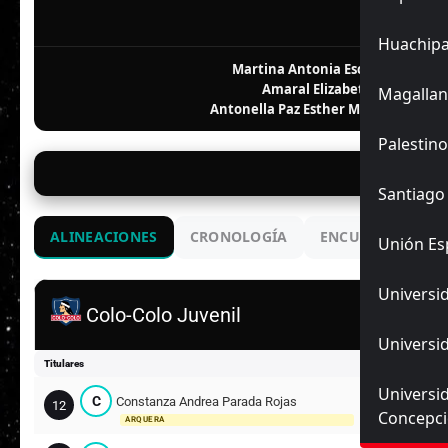
F
Huachip
Martina Antonia Escudero Guaja
Amaral Elizabeth Farías Torr
Magallan
Antonella Paz Esther Manríquez Cer
Palestino
30/
Santiago
ALINEACIONES
CRONOLOGÍA
ENCUENTROS ANT
Unión Es
Universid
Colo-Colo Juvenil
Universid
Titulares
Universi
C
Constanza Andrea Parada Rojas
12
Concepc
ARQUERA