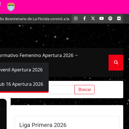
INSTAGRAM
FACEBOOK
X
YOUTUBE
SPOTIFY
FLI
icentenario de La Florida coronó a las campeonas del fútbol formativo feme
ormativo Femenino Apertura 2026
uvenil Apertura 2026
ub 16 Apertura 2026
Buscar:
Liga Primera 2026