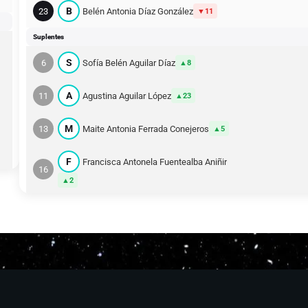
B
23
Belén Antonia Díaz González
11
Suplentes
S
6
Sofía Belén Aguilar Díaz
8
A
11
Agustina Aguilar López
23
M
13
Maite Antonia Ferrada Conejeros
5
F
Francisca Antonela Fuentealba Aniñir
16
2