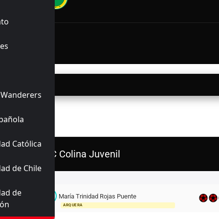
INALIZADO
ato
3'
rdo
29'
es
es
63'
da
05/2026
16:00
 Wanderers
ERIORES
pañola
ad Católica
AC Colina Juvenil
ad de Chile
Titulares
dad de
M
María Trinidad Rojas Puente
1
ión
ARQUERA