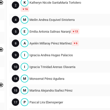
K
Katheryn Nicole SantaMaría Tortolero
2
16
M
4
Meilin Andrea Esquivel Sinisterra
E
5
Emilia Antonia Salinas Naranji
13
A
8
Ayelén Millaray Pérez Martínez
6
I
9
Ignacia Andrea Hugas Palacios
I
10
Ignacia Trinidad Arenas Olavarria
M
14
Monserrat Pérez Aguilera
M
15
Martina Alejandra Ibañez Pérez
P
17
Pascal Lira Ebensperger