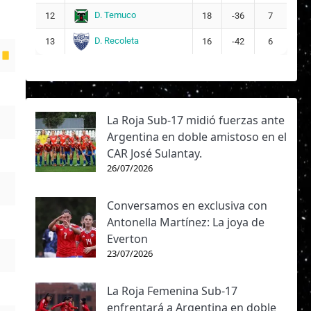
D. Temuco
12
18
-36
7
D. Recoleta
13
16
-42
6
La Roja Sub-17 midió fuerzas ante
Argentina en doble amistoso en el
CAR José Sulantay.
26/07/2026
Conversamos en exclusiva con
Antonella Martínez: La joya de
Everton
23/07/2026
La Roja Femenina Sub-17
enfrentará a Argentina en doble