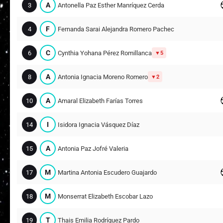
A
3
Antonella Paz Esther Manríquez Cerda
F
4
Fernanda Sarai Alejandra Romero Pacheco
C
6
Cynthia Yohana Pérez Romillanca
5
A
8
Antonia Ignacia Moreno Romero
2
A
10
Amaral Elizabeth Farías Torres
I
14
Isidora Ignacia Vásquez Díaz
A
15
Antonia Paz Jofré Valeria
M
17
Martina Antonia Escudero Guajardo
M
18
Monserrat Elizabeth Escobar Lazo
T
19
Thais Emilia Rodríguez Pardo