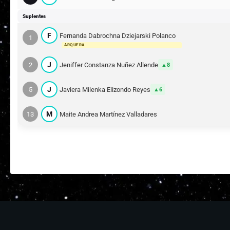
Suplentes
F
Fernanda Dabrochna Dziejarski Polanco
1
ARQUERA
J
2
Jeniffer Constanza Nuñez Allende
8
J
5
Javiera Milenka Elizondo Reyes
6
M
13
Maite Andrea Martínez Valladares