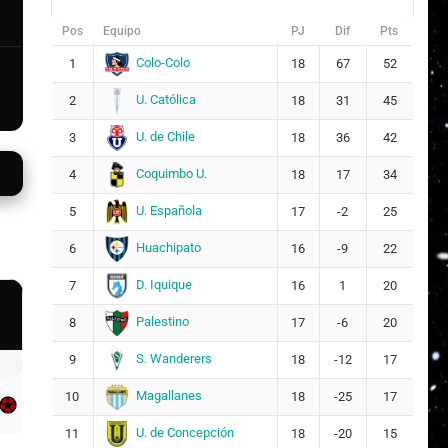
Pos
Equipo
PJ
Dif
Pts
Colo-Colo
1
18
67
52
U. Católica
2
18
31
45
U. de Chile
3
18
36
42
Coquimbo U.
4
18
17
34
U. Española
5
17
-2
25
Huachipato
6
16
-9
22
D. Iquique
7
16
1
20
Palestino
8
17
-6
20
S. Wanderers
9
18
-12
17
Magallanes
10
18
-25
17
U. de Concepción
11
18
-20
15