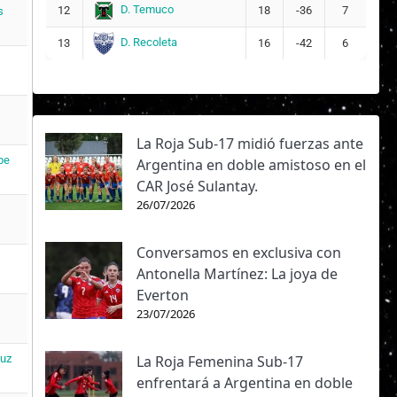
D. Temuco
12
18
-36
7
s
D. Recoleta
13
16
-42
6
La Roja Sub-17 midió fuerzas ante
pe
Argentina en doble amistoso en el
CAR José Sulantay.
26/07/2026
Conversamos en exclusiva con
Antonella Martínez: La joya de
Everton
23/07/2026
La Roja Femenina Sub-17
ruz
enfrentará a Argentina en doble