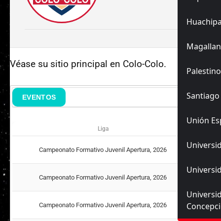
Huachip
Magallan
Véase su sitio principal en
Colo-Colo
.
Palestino
Santiago
EVENTOS
Unión Es
Liga
Jornada
Universid
Campeonato Formativo Juvenil Apertura, 2026
F
Universid
Campeonato Formativo Juvenil Apertura, 2026
1/2F
Universi
Concepc
Campeonato Formativo Juvenil Apertura, 2026
1/4F