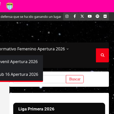
INSTAGRAM
FACEBOOK
X
YOUTUBE
SPOTIFY
FLI
fensa que se ha ido ganando un lugar en Magallanes
El Estadio Bicentena
ormativo Femenino Apertura 2026
uvenil Apertura 2026
ub 16 Apertura 2026
Buscar:
Liga Primera 2026