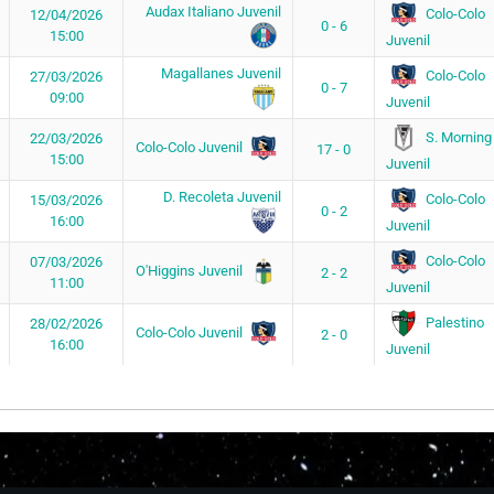
Audax Italiano Juvenil
Colo-Colo
12/04/2026
0 - 6
15:00
Juvenil
Magallanes Juvenil
Colo-Colo
27/03/2026
0 - 7
09:00
Juvenil
S. Morning
22/03/2026
Colo-Colo Juvenil
17 - 0
15:00
Juvenil
D. Recoleta Juvenil
Colo-Colo
15/03/2026
0 - 2
16:00
Juvenil
Colo-Colo
07/03/2026
O'Higgins Juvenil
2 - 2
11:00
Juvenil
Palestino
28/02/2026
Colo-Colo Juvenil
2 - 0
16:00
Juvenil