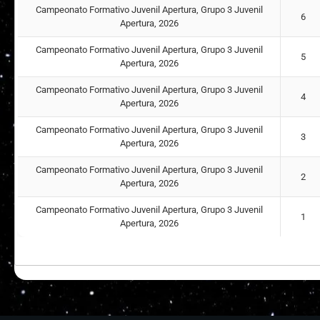
Campeonato Formativo Juvenil Apertura, Grupo 3 Juvenil
6
Apertura, 2026
Campeonato Formativo Juvenil Apertura, Grupo 3 Juvenil
5
Apertura, 2026
Campeonato Formativo Juvenil Apertura, Grupo 3 Juvenil
4
Apertura, 2026
Campeonato Formativo Juvenil Apertura, Grupo 3 Juvenil
3
Apertura, 2026
Campeonato Formativo Juvenil Apertura, Grupo 3 Juvenil
2
Apertura, 2026
Campeonato Formativo Juvenil Apertura, Grupo 3 Juvenil
1
Apertura, 2026