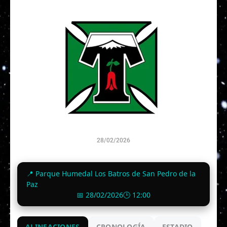
28/02/2026
0
-
3
📍 Parque Humedal Los Batros de San Pedro de la
Finalizado
Paz
📅 28/02/2026
🕒 12:00
ALINEACIONES
CRONOLOGÍA
ESTADIO