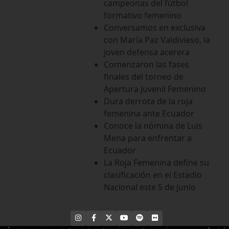
campeonas del fútbol
formativo femenino
Conversamos en exclusiva
con María Paz Valdivieso, la
joven defensa acerera
Comenzaron las fases
finales del torneo de
Apertura Juvenil Femenino
Dura derrota de la roja
femenina ante Ecuador
Conoce la nómina de Luis
Mena para enfrentar a
Ecuador
La Roja Femenina define su
clasificación en el Estadio
Nacional este 5 de junio
INSTAGRAM
FACEBOOK
X
YOUTUBE
SPOTIFY
FLICKR