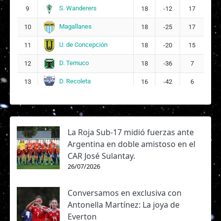
S. Wanderers
9
18
-12
17
Magallanes
10
18
-25
17
U. de Concepción
11
18
-20
15
D. Temuco
12
18
-36
7
D. Recoleta
13
16
-42
6
La Roja Sub-17 midió fuerzas ante
Argentina en doble amistoso en el
CAR José Sulantay.
26/07/2026
Conversamos en exclusiva con
Antonella Martínez: La joya de
Everton