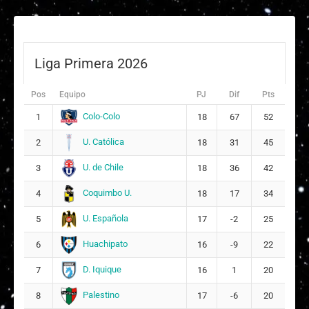
Suplentes
E
Emilia Ignacia Flores Carter
1
ARQUERA
Liga Primera 2026
I
Isabella Antonia Sanhueza Vergara
2
Pos
Equipo
PJ
Dif
Pts
M
Colo-Colo
Martinna María Pérez Olave
1
8
18
67
52
14
U. Católica
2
18
31
45
M
Martina Constanza Farías Guarda
16
U. de Chile
3
18
36
42
6
Coquimbo U.
4
18
17
34
M
Marly Ines Lloncon Loncoñanco
17
11
U. Española
5
17
-2
25
Huachipato
6
16
-9
22
P
Pía Ignacia Navarro Cárdenas
18
10
D. Iquique
7
16
1
20
Palestino
8
17
-6
20