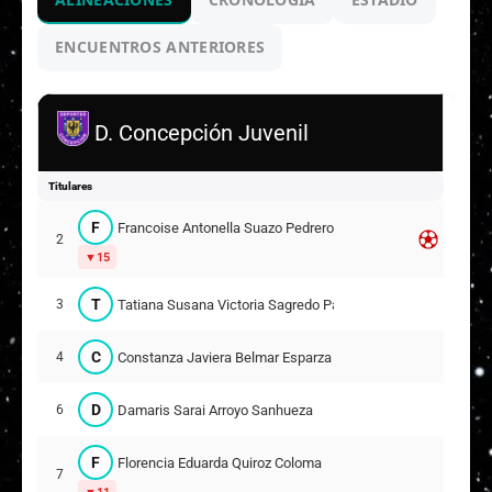
ENCUENTROS ANTERIORES
D. Concepción Juvenil
Titulares
F
Francoise Antonella Suazo Pedreros
2
15
T
Tatiana Susana Victoria Sagredo Pacheco
3
C
Constanza Javiera Belmar Esparza
4
D
Damaris Sarai Arroyo Sanhueza
6
F
Florencia Eduarda Quiroz Coloma
7