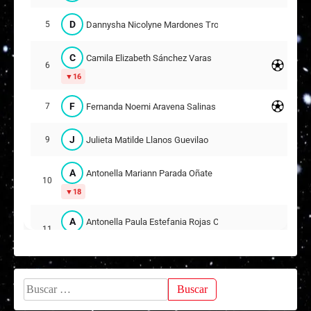
A
Antonia Soledad Anabalón Erices
D
Dannysha Nicolyne Mardones Troncoso
5
15
2
C
Camila Elizabeth Sánchez Varas
6
A
Antonia Alejandra Hernández Parada
17
16
9
F
Fernanda Noemi Aravena Salinas
7
Titulares
Amanda Carolina Vega Díaz
12
J
Julieta Matilde Llanos Guevilao
9
ARQUERA
A
Antonella Mariann Parada Oñate
10
18
A
Antonella Paula Estefania Rojas Carrillo
11
17
A
Analia Yohana Filún Aguayo
14
8
Buscar:
F
Francisca Alondra Zúñiga Alvarado
15