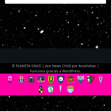
© PLANETA ONCE | Ace News Child por
Ascendoor
|
Funciona gracias a
WordPress
.
Optimized by Seraphinite Accelerator
Turns on site high speed to be attractive for people and search engines.