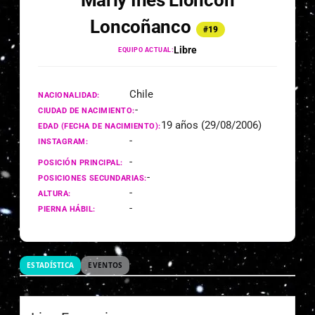
Marly Ines Lloncon
Loncoñanco
#19
Libre
EQUIPO ACTUAL:
Chile
NACIONALIDAD:
-
CIUDAD DE NACIMIENTO:
19 años (29/08/2006)
EDAD (FECHA DE NACIMIENTO):
-
INSTAGRAM:
-
POSICIÓN PRINCIPAL:
-
POSICIONES SECUNDARIAS:
-
ALTURA:
-
PIERNA HÁBIL:
ESTADÍSTICA
EVENTOS