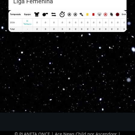
Liga Femenina
Temporada
Equipo
G+A
G x PJ
D.
2026
0
0
0
0
0
0
0
0
0
0
0
0
0
0
0
Temuco
Total
-
0
0
0
0
0
0
0
0
0
0
0
0
0
0
0
© PLANETA ONCE | Ace News Child por
Ascendoor
|