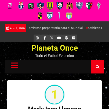
Saltar
gentina en doble amistoso preparatorio para el Mundial
Kathleen Brandt: 
Ago 7, 2026
al
contenido
INSTAGRAM
FACEBOOK
X
YOUTUBE
SPOTIFY
FLICKR
Planeta Once
Todo el Fútbol Femenino
1