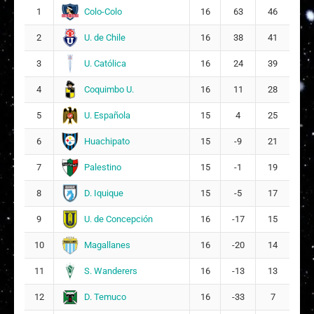
Colo-Colo
1
16
63
46
M
Martina Annais Paredes Morales
4
U. de Chile
2
16
38
41
7
U. Católica
3
16
24
39
R
Rocío Anaís Bañares Castro
15
11
Coquimbo U.
4
16
11
28
V
Valeria Antonia Guerrero Elgueta
U. Española
5
15
4
25
16
8
Huachipato
6
15
-9
21
D
Denis Valentina Vargas Márquez
17
Palestino
7
15
-1
19
10
D. Iquique
8
15
-5
17
U. de Concepción
9
16
-17
15
Magallanes
10
16
-20
14
S. Wanderers
11
16
-13
13
D. Temuco
12
16
-33
7