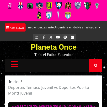
Saltar
oja Sub-17 midió fuerzas ante Argentina en doble amistoso en el CAR José Sula
Ago 4, 2026
al
contenido
INSTAGRAM
FACEBOOK
X
YOUTUBE
SPOTIFY
FLICKR
Planeta Once
Todo el Fútbol Femenino
Inicio
Deportes Temuco Juvenil vs Deportes Puerto
Montt Juvenil
LIGA FEMENINA, CAMPEONATO FORMATIVO JUVENIL