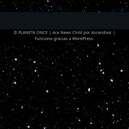
© PLANETA ONCE | Ace News Child por
Ascendoor
|
Funciona gracias a
WordPress
.
Optimized by Seraphinite Accelerator
Turns on site high speed to be attractive for people and search engines.