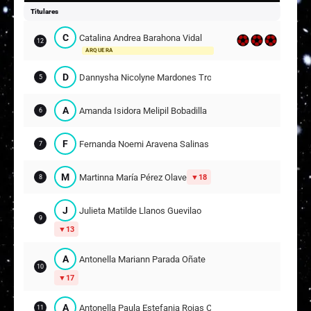
Titulares
C
Catalina Andrea Barahona Vidal
12
ARQUERA
D
Dannysha Nicolyne Mardones Troncoso
5
A
Amanda Isidora Melipil Bobadilla
6
F
Fernanda Noemi Aravena Salinas
7
M
Martinna María Pérez Olave
18
8
J
Julieta Matilde Llanos Guevilao
9
13
A
Antonella Mariann Parada Oñate
10
17
A
Antonella Paula Estefania Rojas Carrillo
11