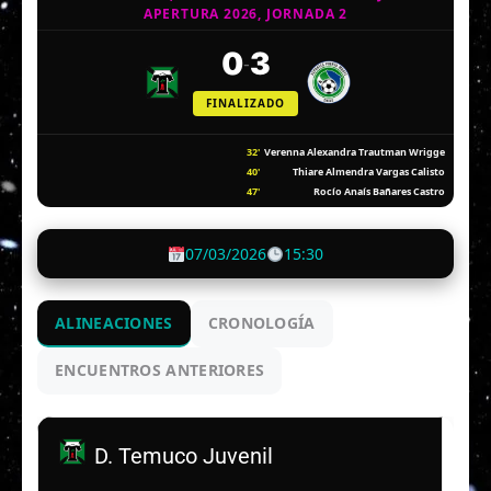
APERTURA 2026, JORNADA 2
0
3
-
FINALIZADO
32'
Verenna Alexandra Trautman Wrigge
40'
Thiare Almendra Vargas Calisto
47'
Rocío Anaís Bañares Castro
07/03/2026
15:30
ALINEACIONES
CRONOLOGÍA
ENCUENTROS ANTERIORES
D. Temuco Juvenil