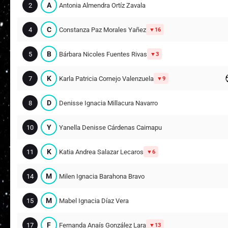
A
2
Antonia Almendra Ortíz Zavala
C
4
Constanza Paz Morales Yañez
16
B
5
Bárbara Nicoles Fuentes Rivas
3
K
7
Karla Patricia Cornejo Valenzuela
9
D
8
Denisse Ignacia Millacura Navarro
Y
10
Yanella Denisse Cárdenas Caimapu
K
11
Katia Andrea Salazar Lecaros
6
M
14
Milen Ignacia Barahona Bravo
M
15
Mabel Ignacia Díaz Vera
F
17
Fernanda Anaís González Lara
13