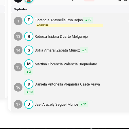
Suplentes
F
Florencia Antonella Roa Rojas
12
1
ARQUERA
R
13
Rebeca Isidora Duarte Melgarejo
S
14
Sofía Amaral Zapata Muñoz
6
M
Martina Florencia Valencia Baquedano
15
3
D
Daniela Antonella Alejandra Gaete Araya
16
10
J
17
Jael Aracely Seguel Muñoz
11