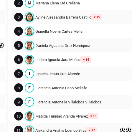
M
2
Mariana Elena Cid Orellana
3
Ayline Alessandra Barrera Castillo
15
4
Gianella Noemi Cartes Mella
5
Daniela Agustina Ortíz Henríquez
6
Isidora Ignacia Jara Muñoz
14
I
7
Ignacia Jesús Urra Alarcón
F
8
Florencia Antonia Cano Mellafe
F
9
Florencia Antonella Villalobos Villalobos
10
Matilda Trinidad Aranda Álvarez
16
11
Alexandra Anahís Luengo Silva
17