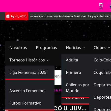
Saltar
.
Conversamos en exclusiva con Antonella Martínez: La joya de Everton
Ago 7, 2026
al
contenido
Nosotros
Programas
Noticias
Clubes
Torneos Históricos
Selección Chilena
Adulta
Primera
Colo-Col
Primera División
Liga Femenina 2025
Sub-20
Futbol Nacional
Primera
Coquimb
Ascenso
Inicio
Curicó Unido Juvenil vs Universidad de Concep
Femenina
Sub-17
Ascenso
Futbol Internacional
Chilenas por el
Deportes
Ascenso Femenino
Mundo
LIGA FEMENINA, CAMPEONATO FORM
Formativo
Deportes
Futbol Formativo
CURICÓ U. JUVENIL
Deporte