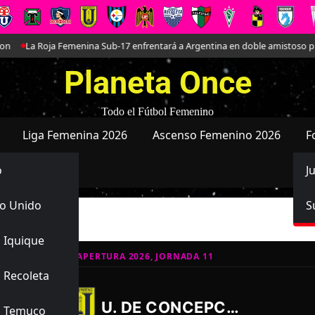
La Roja Femenina Sub-17 enfrentará a Argentina en doble amistoso prepar
Planeta Once
Todo el Fútbol Femenino
Liga Femenina 2026
Ascenso Femenino 2026
F
o
J
o Unido
S
ción Juvenil
 Iquique
ATIVO JUVENIL APERTURA 2026, JORNADA 11
 Recoleta
1
5
-
U. DE CONCEPCIÓN JUVENIL
s Temuco