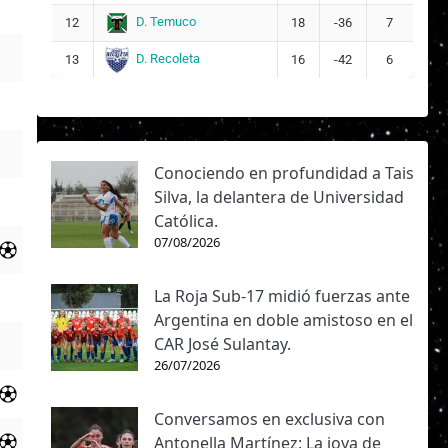
D. Temuco
12
18
-36
7
D. Recoleta
13
16
-42
6
Conociendo en profundidad a Tais
Silva, la delantera de Universidad
Católica.
07/08/2026
La Roja Sub-17 midió fuerzas ante
Argentina en doble amistoso en el
CAR José Sulantay.
26/07/2026
Conversamos en exclusiva con
Antonella Martínez: La joya de