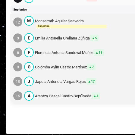
Suplentes
M
Monzerrath Aguilar Saavedra
12
ARQUERA
E
3
Emilia Antonella Orellana Zúñiga
5
F
6
Florencia Antonia Sandoval Muñoz
11
C
9
Colomba Aylin Castro Martínez
7
J
13
Japcia Antonela Vargas Rojas
17
A
16
Arantza Pascal Castro Sepúlveda
4