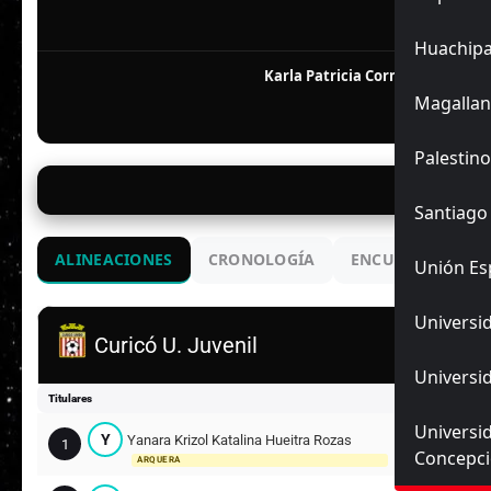
F
Huachip
Karla Patricia Cornejo Valenzue
Magallan
Palestino
📅 16/
Santiago
ALINEACIONES
CRONOLOGÍA
ENCUENTROS ANT
Unión Es
Universid
Curicó U. Juvenil
Universid
Titulares
Universi
Y
Yanara Krizol Katalina Hueitra Rozas
1
Concepc
ARQUERA