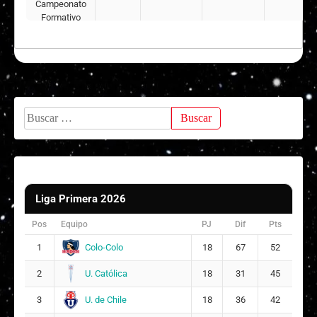
Campeonato
Formativo
U. de
Juvenil
Concepción
Apertura,
23/05/2026
12
1 - 0
Juvenil
Grupo 4
13:00
Juvenil
Apertura,
2026
Buscar:
Campeonato
Formativo
Juvenil
Curicó U.
Apertura,
16/05/2026
Juvenil
11
1 - 5
Grupo 4
12:00
Juvenil
Liga Primera 2026
Apertura,
2026
Pos
Equipo
PJ
Dif
Pts
Campeonato
Colo-Colo
1
18
67
52
Formativo
D.
Juvenil
Concepción
U. Católica
2
18
31
45
Apertura,
10/05/2026
10
1 - 0
Juvenil
Grupo 4
09:15
U. de Chile
3
18
36
42
Juvenil
Apertura,