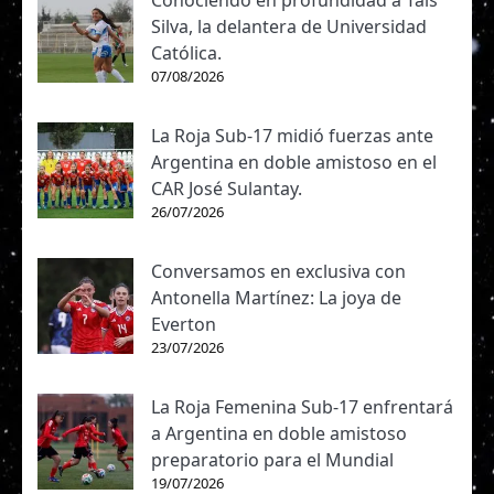
Conociendo en profundidad a Tais
Grupo 4
10:00
Juvenil
Silva, la delantera de Universidad
Apertura,
Católica.
2026
07/08/2026
Campeonato
Formativo
La Roja Sub-17 midió fuerzas ante
U. de
Juvenil
Concepción
Argentina en doble amistoso en el
Apertura,
04/04/2026
6
2 - 0
Juvenil
Grupo 4
13:00
CAR José Sulantay.
Juvenil
26/07/2026
Apertura,
2026
Conversamos en exclusiva con
Campeonato
Antonella Martínez: La joya de
Formativo
Juvenil
Everton
D. Temuco
Apertura,
29/03/2026
Juvenil
23/07/2026
5
2 - 2
Grupo 4
12:00
Juvenil
Apertura,
La Roja Femenina Sub-17 enfrentará
2026
a Argentina en doble amistoso
Campeonato
preparatorio para el Mundial
Formativo
19/07/2026
U. de