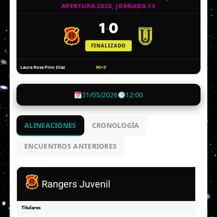
APERTURA 2026, JORNADA 13
1
0
-
FINALIZADO
90+3'
Laura Rosa Pino Díaz
31/05/2026
12:00
ALINEACIONES
CRONOLOGÍA
ENCUENTROS ANTERIORES
Rangers Juvenil
Titulares