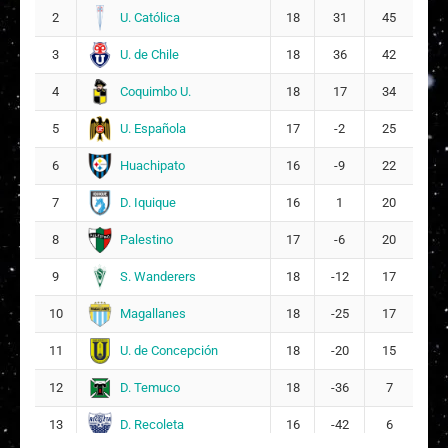
U. Católica
2
18
31
45
U. de Chile
3
18
36
42
Coquimbo U.
4
18
17
34
U. Española
5
17
-2
25
Huachipato
6
16
-9
22
D. Iquique
7
16
1
20
Palestino
8
17
-6
20
S. Wanderers
9
18
-12
17
Magallanes
10
18
-25
17
U. de Concepción
11
18
-20
15
D. Temuco
12
18
-36
7
D. Recoleta
13
16
-42
6