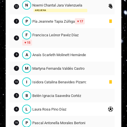
N
Noemi Chantal Jara Valenzuela
12
ARQUERA
P
Pía Jeannete Tapia Zúñiga
17
2
F
Francisca Leónor Pavéz Díaz
4
15
A
Anaís Scarleth Molinett Hernández
9
M
Martyna Fernanda Valdés Castro
7
I
Isidora Catalina Benavides Pizarro
10
B
Belén Ignacia Saavedra Cortéz
5
L
Laura Rosa Pino Díaz
6
P
Pascal Antonella Morales Bertoni
16