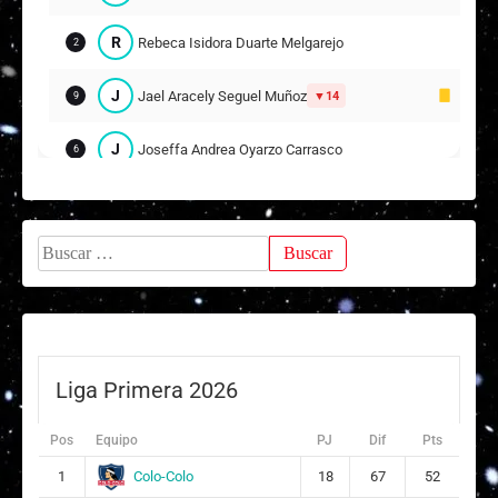
R
Rebeca Isidora Duarte Melgarejo
2
J
Jael Aracely Seguel Muñoz
14
9
J
Joseffa Andrea Oyarzo Carrasco
6
Suplentes
F
Florencia Antonella Roa Rojas
1
Buscar:
ARQUERA
R
Renata Antonia Inostroza Vergara
14
9
Liga Primera 2026
Pos
Equipo
PJ
Dif
Pts
Colo-Colo
1
18
67
52