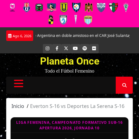
Saltar
erzas ante Argentina en doble amistoso en el CAR José Sulantay.
Conversamo
Ago 6, 2026
al
contenido
INSTAGRAM
FACEBOOK
X
YOUTUBE
SPOTIFY
FLICKR
Planeta Once
Todo el Fútbol Femenino
Inicio
Everton S-16 vs Deportes La Serena S-16
LIGA FEMENINA, CAMPEONATO FORMATIVO SUB-16
APERTURA 2026, JORNADA 10