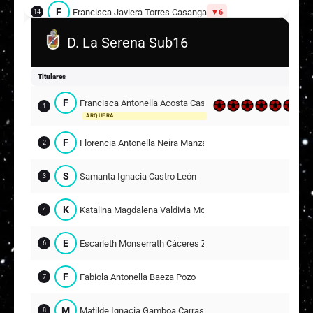
F
Francisca Javiera Torres Casanga
6
14
D. La Serena Sub16
M
Monserrat Noemi Cerda Pinochet
17
15
Suplentes
Titulares
M
Maiara Mohamed Ahmed Awwad Hernández
F
Francisca Antonella Acosta Castillo
1
12
1
ARQUERA
ARQUERA
F
Florencia Antonella Neira Manzano
2
M
Monserratt Aracely Hernández Hernández
2
S
Samanta Ignacia Castro León
3
A
Amanda Ríos Fuentes
14
6
K
Katalina Magdalena Valdivia Montoya
4
A
Antonia Ignacia Silva Rojas
8
13
E
Escarleth Monserrath Cáceres Zamora
6
I
Isidora Antonia Lucero Ramos
11
16
F
Fabiola Antonella Baeza Pozo
7
C
Camila Antonia Soto Quiroga
15
17
M
Matilde Ignacia Gamboa Carrasco
8