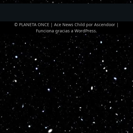
© PLANETA ONCE | Ace News Child por
Ascendoor
|
Funciona gracias a
WordPress
.
Optimized by Seraphinite Accelerator
Turns on site high speed to be attractive for people and search engines.