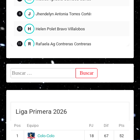
J
Jhendelyn Antonia Torres Cortés
9
H
Helen Polet Bravo Villalobos
10
R
Rafaela Ag Contreras Contreras
11
Sofía Antonia Cortés Huenulao
5
Buscar:
Suplentes
T
Trinidad Aracely Torres Yusta
12
ARQUERA
Liga Primera 2026
Pos
Equipo
PJ
Dif
Pts
Colo-Colo
1
18
67
52