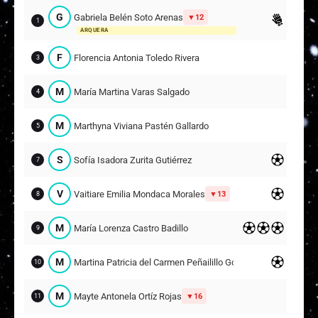
G
Gabriela Belén Soto Arenas
12
1
ARQUERA
F
Florencia Antonia Toledo Rivera
3
M
María Martina Varas Salgado
4
M
Marthyna Viviana Pastén Gallardo
5
S
Sofía Isadora Zurita Gutiérrez
7
V
Vaitiare Emilia Mondaca Morales
13
8
M
María Lorenza Castro Badillo
9
M
Martina Patricia del Carmen Peñailillo González
10
M
Mayte Antonela Ortíz Rojas
16
11