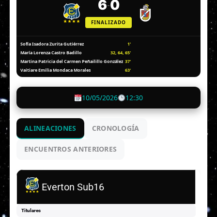
6
0
-
FINALIZADO
1'
Sofía Isadora Zurita Gutiérrez
32, 64, 65'
María Lorenza Castro Badillo
37'
Martina Patricia del Carmen Peñailillo González
63'
Vaitiare Emilia Mondaca Morales
10/05/2026
12:30
ALINEACIONES
CRONOLOGÍA
ENCUENTROS ANTERIORES
Everton Sub16
Titulares