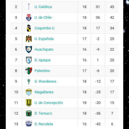
U. Católica
2
18
31
45
U. de Chile
3
18
36
42
Coquimbo U.
4
18
17
34
U. Española
5
17
-2
25
Huachipato
6
16
-9
22
D. Iquique
7
16
1
20
Palestino
8
17
-6
20
S. Wanderers
9
18
-12
17
Magallanes
10
18
-25
17
U. de Concepción
11
18
-20
15
D. Temuco
12
18
-36
7
D. Recoleta
13
16
-42
6