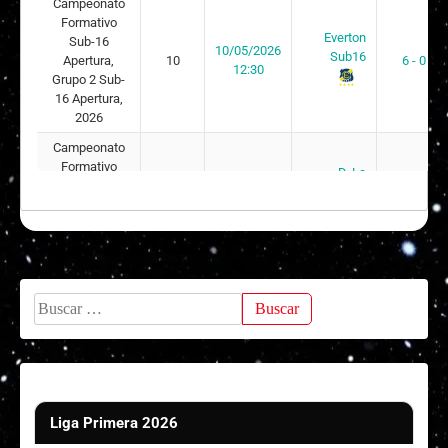
Campeonato
Formativo
Everton
Sub-16
10/05/2026
Sub16
Apertura,
10
6 - 0
12:30
Grupo 2 Sub-
16 Apertura,
2026
Campeonato
Formativo
D. La
Sub-16
Serena
17/04/2026
Apertura,
8
0 - 3
Sub16
12:15
Grupo 2 Sub-
16 Apertura,
2026
Campeonato
Buscar:
Formativo
D. La
Sub-16
Serena
05/04/2026
Apertura,
6
1 - 1
Sub16
12:00
Grupo 2 Sub-
16 Apertura,
2026
Liga Primera 2026
Campeonato