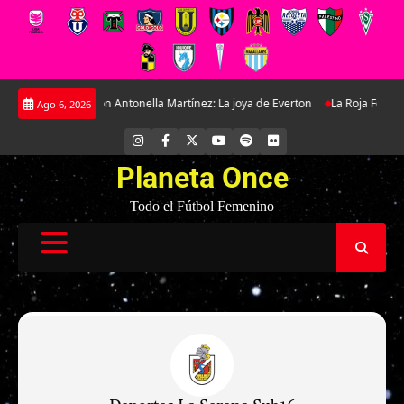
Saltar
n exclusiva con Antonella Martínez: La joya de Everton
La Roja Femenina S
Ago 6, 2026
al
contenido
INSTAGRAM
FACEBOOK
X
YOUTUBE
SPOTIFY
FLICKR
Planeta Once
Todo el Fútbol Femenino