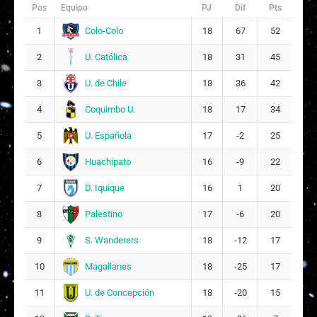
Formativo
Pos
Equipo
PJ
Dif
Pts
S.
Sub-16
Wanderers
29/03/2026
Colo-Colo
1
18
67
52
Apertura,
5
3 - 0
Sub16
12:30
Grupo 2 Sub-
U. Católica
2
18
31
45
16 Apertura,
2026
U. de Chile
3
18
36
42
Campeonato
Formativo
Coquimbo U.
4
18
17
34
D. La
Sub-16
Serena
14/03/2026
Apertura,
3
3 - 2
U. Española
5
17
-2
25
Sub16
11:45
Grupo 2 Sub-
16 Apertura,
Huachipato
6
16
-9
22
2026
D. Iquique
7
16
1
20
Campeonato
Formativo
Palestino
8
17
-6
20
Coquimbo
Sub-16
28/02/2026
Sub16
Apertura,
1
5 - 0
S. Wanderers
9
18
-12
17
12:30
Grupo 2 Sub-
16 Apertura,
Magallanes
10
18
-25
17
2026
U. de Concepción
11
18
-20
15