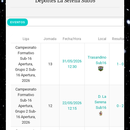
Deportes La Serena Sub16
EVENTOS
Liga
Jornada
Fecha/Hora
Local
Resultado
Campeonato
Formativo
Trasandino
Sub-16
31/05/2026
Sub16
Apertura,
13
1 - 0
12:30
Grupo 2 Sub-
16 Apertura,
2026
Campeonato
Formativo
D. La
Sub-16
Serena
22/05/2026
Apertura,
12
0 - 2
Sub16
12:15
Grupo 2 Sub-
16 Apertura,
2026