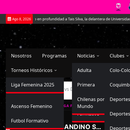
Saltar
Conociendo en profundidad a Tais Silva, la delantera de Universidad Catól
Ago 8, 2026
al
contenido
Nosotros
Programas
Noticias
Clubes
Torneos Históricos
Selección Chilena
Adulta
Primera
Colo-Col
Primera División
Liga Femenina 2025
Sub-20
Futbol Nacional
Primera
Coquimb
Ascenso
Inicio
Trasandino S-16 vs Deportes La Serena S-16
Femenina
Sub-17
Ascenso
Futbol Internacional
Chilenas por el
Deportes
Ascenso Femenino
Mundo
LIGA FEMENINA, CAMPEONATO FORM
Formativo
Deportes
Futbol Formativo
TRASANDINO SUB16
Deporte