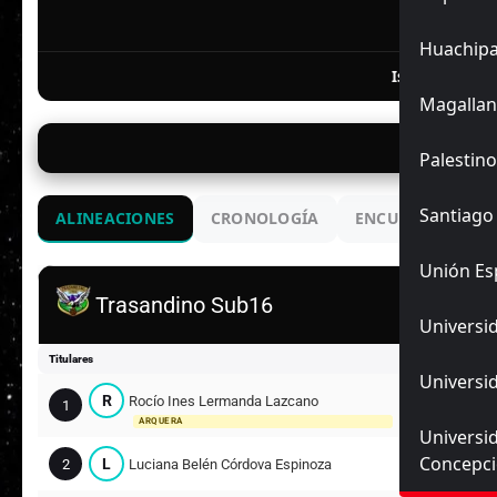
F
Huachip
Isidora Gonzal
Magallan
31/
Palestino
Santiago
ALINEACIONES
CRONOLOGÍA
ENCUENTROS ANT
Unión Es
Trasandino Sub16
Universid
Titulares
Universid
R
Rocío Ines Lermanda Lazcano
1
ARQUERA
Universi
Concepc
L
2
Luciana Belén Córdova Espinoza