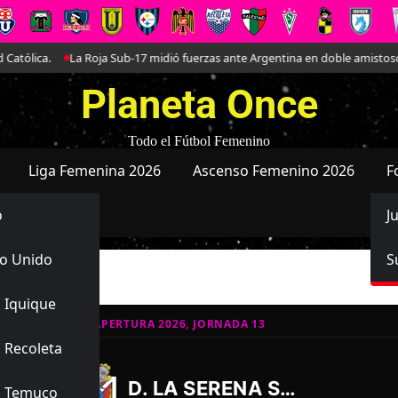
ica.
La Roja Sub-17 midió fuerzas ante Argentina en doble amistoso en el
Planeta Once
Todo el Fútbol Femenino
Liga Femenina 2026
Ascenso Femenino 2026
F
o
J
o Unido
S
 Iquique
ATIVO SUB-16 APERTURA 2026, JORNADA 13
 Recoleta
1
0
-
D. LA SERENA SUB16
s Temuco