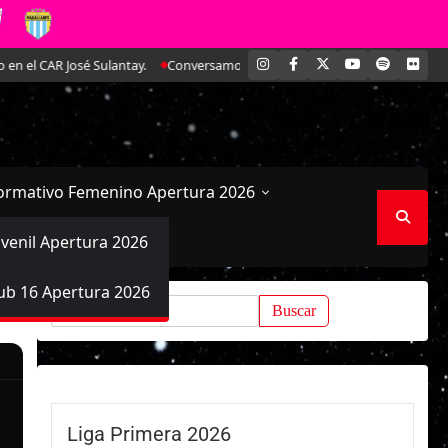
INSTAGRAM
FACEBOOK
X
YOUTUBE
SPOTIFY
FLI
 CAR José Sulantay.
Conversamos en exclusiva con Antonella Martínez: La 
ormativo Femenino Apertura 2026
uvenil Apertura 2026
ub 16 Apertura 2026
Buscar:
Liga Primera 2026