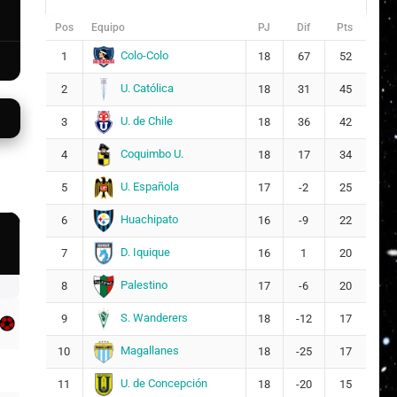
Pos
Equipo
PJ
Dif
Pts
Colo-Colo
1
18
67
52
U. Católica
2
18
31
45
U. de Chile
3
18
36
42
Coquimbo U.
4
18
17
34
U. Española
5
17
-2
25
Huachipato
6
16
-9
22
D. Iquique
7
16
1
20
Palestino
8
17
-6
20
S. Wanderers
9
18
-12
17
Magallanes
10
18
-25
17
U. de Concepción
11
18
-20
15