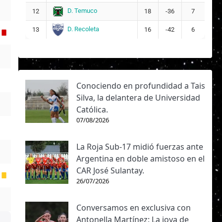
D. Temuco
12
18
-36
7
D. Recoleta
13
16
-42
6
Conociendo en profundidad a Tais
Silva, la delantera de Universidad
Católica.
07/08/2026
La Roja Sub-17 midió fuerzas ante
Argentina en doble amistoso en el
CAR José Sulantay.
26/07/2026
Conversamos en exclusiva con
Antonella Martínez: La joya de