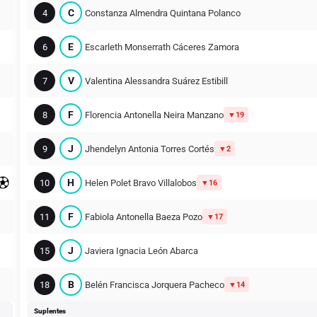
C
4
Constanza Almendra Quintana Polanco
E
6
Escarleth Monserrath Cáceres Zamora
V
7
Valentina Alessandra Suárez Estibill
F
8
Florencia Antonella Neira Manzano
19
J
9
Jhendelyn Antonia Torres Cortés
2
H
10
Helen Polet Bravo Villalobos
16
F
11
Fabiola Antonella Baeza Pozo
17
J
15
Javiera Ignacia León Abarca
B
18
Belén Francisca Jorquera Pacheco
14
Suplentes