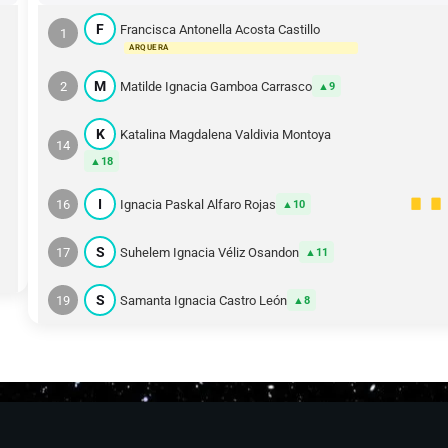
F
Francisca Antonella Acosta Castillo
1
ARQUERA
M
2
Matilde Ignacia Gamboa Carrasco
9
K
Katalina Magdalena Valdivia Montoya
14
18
I
16
Ignacia Paskal Alfaro Rojas
10
S
17
Suhelem Ignacia Véliz Osandon
11
S
19
Samanta Ignacia Castro León
8