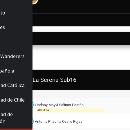
INALIZADO
ato
15'
ez
es
05/2026
12:30
 Wanderers
ERIORES
pañola
D. La Serena Sub16
ad Católica
Titulares
ad de Chile
L
Lindsay Mayvi Salinas Pastén
12
ARQUERA
dad de
ión
A
3
Antonia Priscilla Ovalle Rojas