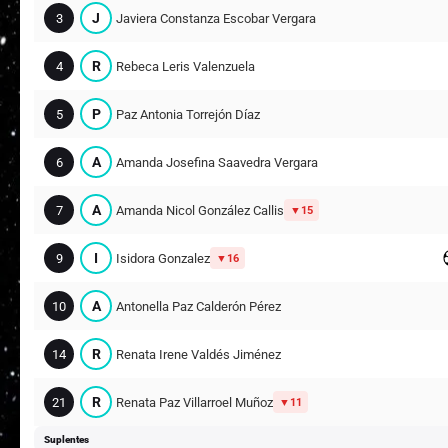
J
3
Javiera Constanza Escobar Vergara
R
4
Rebeca Leris Valenzuela
P
5
Paz Antonia Torrejón Díaz
A
6
Amanda Josefina Saavedra Vergara
A
7
Amanda Nicol González Callis
15
I
9
Isidora Gonzalez
16
A
10
Antonella Paz Calderón Pérez
R
14
Renata Irene Valdés Jiménez
R
21
Renata Paz Villarroel Muñoz
11
Suplentes