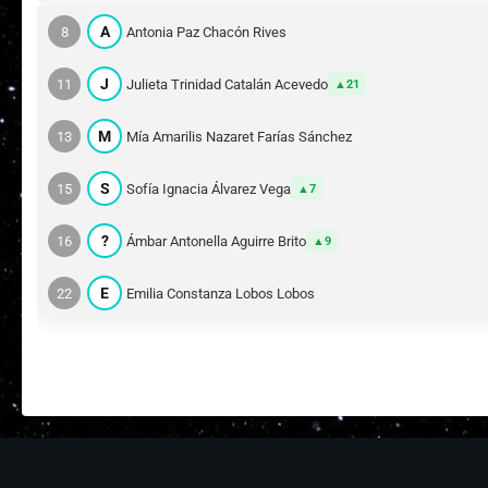
A
8
Antonia Paz Chacón Rives
J
11
Julieta Trinidad Catalán Acevedo
21
M
13
Mía Amarilis Nazaret Farías Sánchez
S
15
Sofía Ignacia Álvarez Vega
7
?
16
Ámbar Antonella Aguirre Brito
9
E
22
Emilia Constanza Lobos Lobos