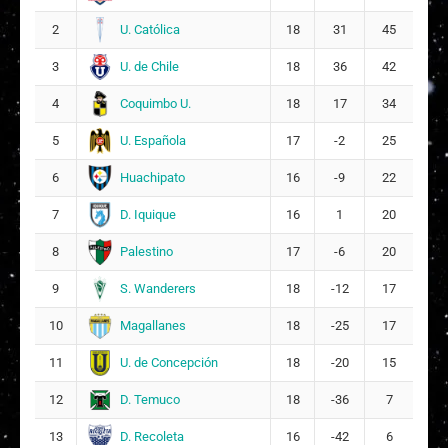
M
Maite Isabella Mellado Ascencio
14
U. Católica
2
18
31
45
8
U. de Chile
3
18
36
42
Coquimbo U.
4
18
17
34
U. Española
5
17
-2
25
Huachipato
6
16
-9
22
D. Iquique
7
16
1
20
Palestino
8
17
-6
20
S. Wanderers
9
18
-12
17
Magallanes
10
18
-25
17
U. de Concepción
11
18
-20
15
D. Temuco
12
18
-36
7
D. Recoleta
13
16
-42
6