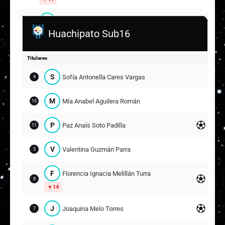
A
Agustina Andrea Navarrete Díaz
6
Huachipato Sub16
M
Monserrat Isidora Cea Almendras
17
Titulares
I
Isidora Antonella Pincheira Rodríguez
4
S
Sofía Antonella Cares Vargas
4
Suplentes
M
Mía Anabel Aguilera Román
10
E
Emilia Ignacia Mellado Parra
2
5
P
Paz Anaís Soto Padilla
11
E
Emilia Paz Carozzi Sanhueza
9
13
V
Valentina Guzmán Parra
5
A
Antonella Ignacia Cáceres Valdebenito
7
14
F
Florencia Ignacia Melillán Turra
8
14
K
Kimberly Antonia Salazar Merino
11
15
J
Joaquina Melo Torres
7
D