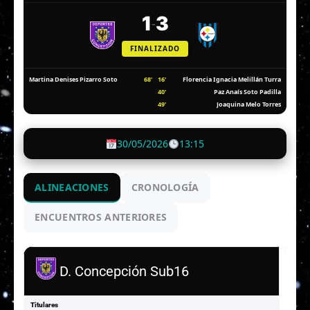
1
3
-
FINALIZADO
68'
16'
Martina Denises Pizarro Soto
Florencia Ignacia Melillán Turra
40'
Paz Anaís Soto Padilla
49'
Joaquina Melo Torres
30/05/2026
13:15
ALINEACIONES
CRONOLOGÍA
ENCUENTROS ANTERIORES
D. Concepción Sub16
Titulares