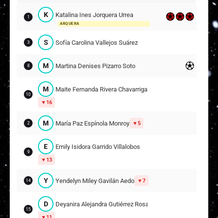
K
Katalina Ines Jorquera Urrea
1
ARQUERA
S
Sofía Carolina Vallejos Suárez
3
M
Martina Denises Pizarro Soto
8
M
Maite Fernanda Rivera Chavarriga
10
16
M
María Paz Espínola Monroy
5
2
E
Emily Isidora Garrido Villalobos
9
13
Y
Yendelyn Miley Gavilán Aedo
7
14
D
Deyanira Alejandra Gutiérrez Rosas
15
11