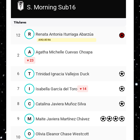
S. Morning Sub16
Titulares
R
Renata Antonia Iturriaga Abarzúa
12
ARQUERA
A
Agatha Michelle Cuevas Choapa
2
23
T
Trinidad Ignacia Vallejos Duck
6
I
Isabella García del Toro
7
14
C
Catalina Javiera Muñoz Silva
8
M
Maite Javiera Martínez Chávez
9
O
Olivia Eleanor Chase Westcott
10