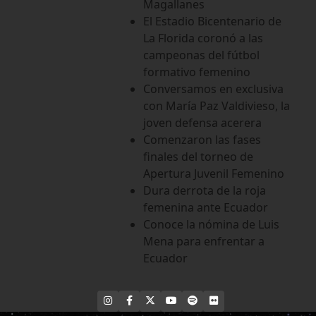
Magallanes
El Estadio Bicentenario de
La Florida coronó a las
campeonas del fútbol
formativo femenino
Conversamos en exclusiva
con María Paz Valdivieso, la
joven defensa acerera
Comenzaron las fases
finales del torneo de
Apertura Juvenil Femenino
Dura derrota de la roja
femenina ante Ecuador
Conoce la nómina de Luis
Mena para enfrentar a
Ecuador
INSTAGRAM
FACEBOOK
X
YOUTUBE
SPOTIFY
FLICKR