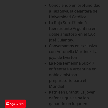
Saltar
Conociendo en profundidad
al
a Tais Silva, la delantera de
contenido
Universidad Católica.
La Roja Sub-17 midió
fuerzas ante Argentina en
doble amistoso en el CAR
José Sulantay.
Conversamos en exclusiva
con Antonella Martínez: La
joya de Everton
La Roja Femenina Sub-17
enfrentará a Argentina en
doble amistoso
preparatorio para el
Mundial
Kathleen Brandt: La joven
defensa que se ha ido
ganando un lugar en
Ago 9, 2026