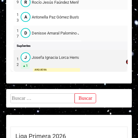
R
Rocío Jesús Faúndez Meriño
9
A
Avril Blanco Pérez de Val
25
13
1
A
Antonella Paz Gómez Bustamante
3
1
D
Denisse Amaral Palomino Jara
7
Suplentes
J
Josefa Ignacia Lorca Hernández
1
2
1
ARQUERA
Buscar:
Liga Primera 2026