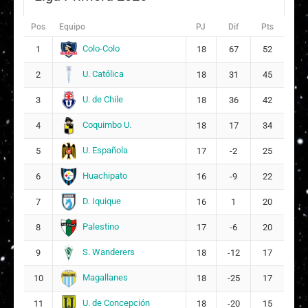
Pos
Equipo
PJ
Dif
Pts
Colo-Colo
1
18
67
52
U. Católica
2
18
31
45
U. de Chile
3
18
36
42
Coquimbo U.
4
18
17
34
U. Española
5
17
-2
25
Huachipato
6
16
-9
22
D. Iquique
7
16
1
20
Palestino
8
17
-6
20
S. Wanderers
9
18
-12
17
Magallanes
10
18
-25
17
U. de Concepción
11
18
-20
15