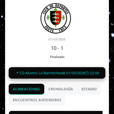
01/03/2026
10
-
1
Finalizado
📍 CD Alumni Lo Barnechea
📅 01/03/2026
🕒 22:00
ALINEACIONES
CRONOLOGÍA
ESTADIO
ENCUENTROS ANTERIORES