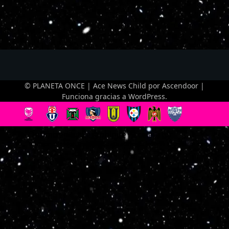
© PLANETA ONCE | Ace News Child por
Ascendoor
|
Funciona gracias a
WordPress
.
Optimized by Seraphinite Accelerator
Turns on site high speed to be attractive for people and search engines.