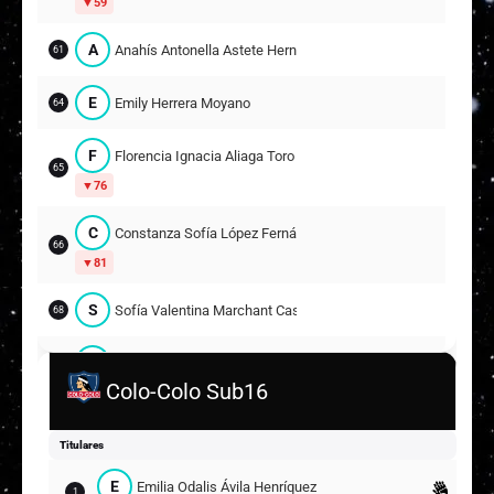
59
A
Anahís Antonella Astete Hernández
61
E
Emily Herrera Moyano
64
F
Florencia Ignacia Aliaga Toro
65
76
C
Constanza Sofía López Fernández
66
81
S
Sofía Valentina Marchant Castillo
68
E
Emely Constanza Fredes Maldonado
71
Colo-Colo Sub16
E
Emilia Antonia Beas Espinoza
74
Titulares
E
Emily Isidora Vásquez Romero
80
E
Emilia Odalis Ávila Henríquez
1