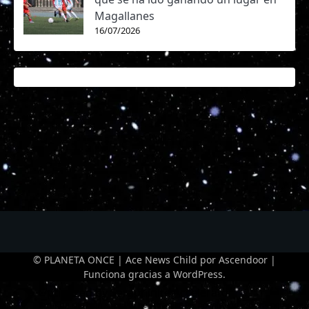
Magallanes
16/07/2026
© PLANETA ONCE | Ace News Child por
Ascendoor
|
Funciona gracias a
WordPress
.
Optimized by Seraphinite Accelerator
Turns on site high speed to be attractive for people and search engines.