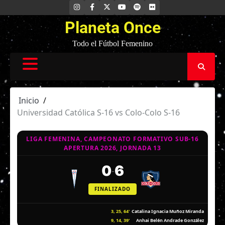
Saltar
INSTAGRAM
FACEBOOK
X
YOUTUBE
SPOTIFY
FLICKR
al
Planeta Once
contenido
Todo el Fútbol Femenino
Inicio
Universidad Católica S-16 vs Colo-Colo S-16
LIGA FEMENINA, CAMPEONATO FORMATIVO SUB-16
APERTURA 2026, JORNADA 13
0
6
-
FINALIZADO
3, 25, 64'
Catalina Ignacia Muñoz Miranda
9, 14, 39'
Anhai Belén Andrade González