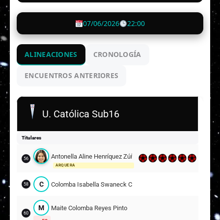
07/06/2026
22:00
ALINEACIONES
CRONOLOGÍA
ENCUENTROS ANTERIORES
U. Católica Sub16
Titulares
Antonella Aline Henríquez Zúñiga
56
ARQUERA
C
Colomba Isabella Swaneck Castro
58
M
Maite Colomba Reyes Pinto
60