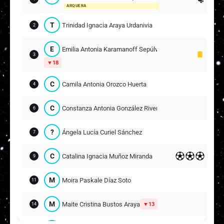
ARQUERA
Suplentes
T
Trinidad Ignacia Araya Urdanivia
R
Renata Ignacia Nuñez Díaz
2
55
E
Emilia Antonia Karamanoff Sepúlveda
E
Emilia Ignacia Barrientos Morales
3
59
18
60
C
Camila Antonia Orozco Huerta
J
Josefa Antonia Carvajal Albánez
4
76
65
C
Constanza Antonia González Rivera
6
E
Ema Cano Frías
78
?
Ángela Lucía Curiel Sánchez
7
A
Antonia Trinidad Guerrero Stange
81
C
Catalina Ignacia Muñoz Miranda
9
66
E
Emilia Antonia Almuna Tiznado
M
Moira Paskale Díaz Soto
82
11
M
Maite Cristina Bustos Araya
13
14