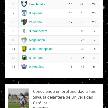
Huachipato
6
16
-9
22
D. Iquique
7
16
1
20
Palestino
8
17
-6
20
S. Wanderers
9
18
-12
17
Magallanes
10
18
-25
17
U. de Concepción
11
18
-20
15
D. Temuco
12
18
-36
7
D. Recoleta
13
16
-42
6
Conociendo en profundidad a Tais
Silva, la delantera de Universidad
Católica.