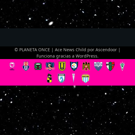
© PLANETA ONCE | Ace News Child por
Ascendoor
|
Funciona gracias a
WordPress
.
Optimized by Seraphinite Accelerator
Turns on site high speed to be attractive for people and search engines.