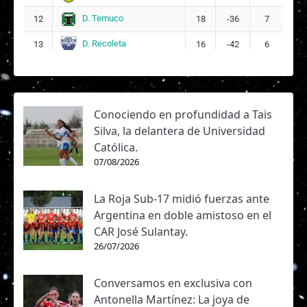
L
Linneth Raquel Silva Espinoza
21
D. Temuco
12
18
-36
7
D. Recoleta
13
16
-42
6
Conociendo en profundidad a Tais
Silva, la delantera de Universidad
Católica.
07/08/2026
La Roja Sub-17 midió fuerzas ante
Argentina en doble amistoso en el
CAR José Sulantay.
26/07/2026
Conversamos en exclusiva con
Antonella Martínez: La joya de