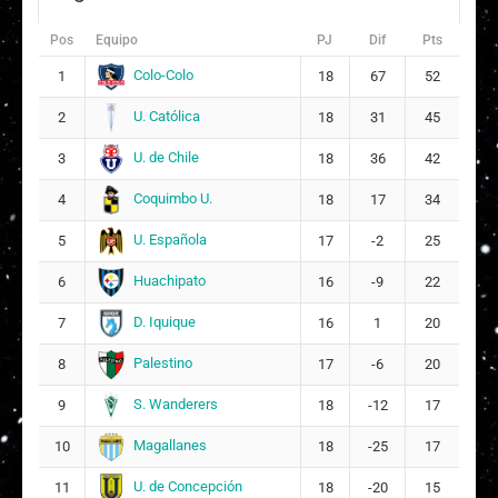
F
Florencia Susana Belmar Rivera
14
Pos
Equipo
PJ
Dif
Pts
Suplentes
Colo-Colo
1
18
67
52
A
Ayleen Millaray Tamburini Rivera
17
U. Católica
2
18
31
45
Titulares
U. de Chile
3
18
36
42
A
Anita María González Herrera
5
Coquimbo U.
4
18
17
34
F
Francisca Belén Latorre Araya
U. Española
5
17
-2
25
22
11
Huachipato
6
16
-9
22
Suplentes
D. Iquique
7
16
1
20
C
Carolina Macarena Maturana Castillo
12
Palestino
8
17
-6
20
ARQUERA
D
S. Wanderers
Daniela Fernanda Cabrera Recabarren
9
18
-12
17
6
15
Magallanes
10
18
-25
17
Titulares
U. de Concepción
11
18
-20
15