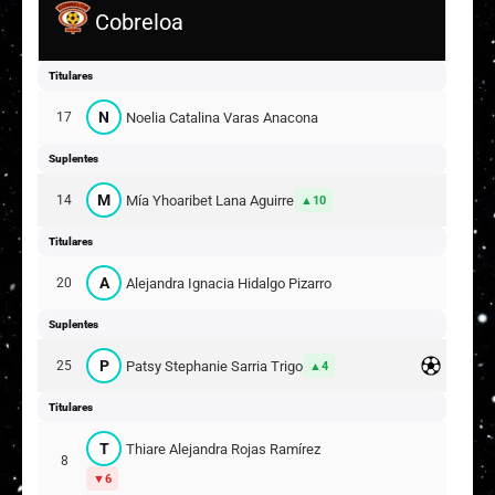
Cobreloa
Titulares
N
Noelia Catalina Varas Anacona
17
Suplentes
M
Mía Yhoaribet Lana Aguirre
14
10
Titulares
A
Alejandra Ignacia Hidalgo Pizarro
20
Suplentes
P
Patsy Stephanie Sarria Trigo
25
4
Titulares
T
Thiare Alejandra Rojas Ramírez
8
6