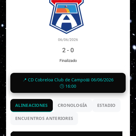
06/06/2026
2
-
0
Finalizado
📍 CD Cobreloa Club de Campo
📅 06/06/2026
🕒 16:00
ALINEACIONES
CRONOLOGÍA
ESTADIO
ENCUENTROS ANTERIORES