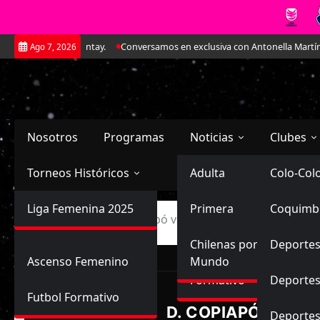
Saltar
l CAR José Sulantay.
Conversamos en exclusiva con Antonella Martínez: L
Ago 7, 2026
al
contenido
Nosotros
Programas
Noticias
Clubes
Torneos Históricos
Selección Chilena
Adulta
Primera
Colo-Col
Primera División
Liga Femenina 2025
Sub-20
Futbol Nacional
Primera
Coquimb
Ascenso
Inicio
Deportes Copiapó vs Cobreloa
Femenina
Sub-17
Ascenso
Futbol Internacional
Chilenas por el
Deportes
Ascenso Femenino
Mundo
LIGA FEMENINA, ASCEN
Formativo
Deportes
Futbol Formativo
D. COPIAPÓ
Deporte