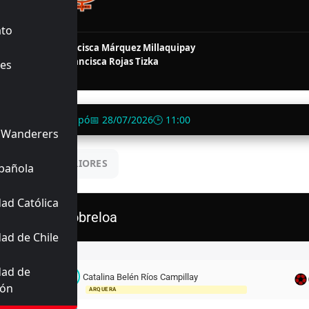
FINALIZADO
ato
7'
40'
ado
Carla Francisca Márquez Millaquipay
76'
83'
G)
Isidora Francisca Rojas Tizka
es
90+4'
rmosilla de Copiapó
📅 28/07/2026
🕒 11:00
 Wanderers
UENTROS ANTERIORES
pañola
ad Católica
Cobreloa
ad de Chile
Titulares
dad de
C
Catalina Belén Ríos Campillay
1
ión
ARQUERA