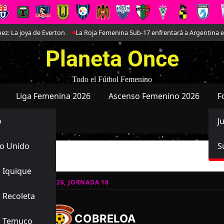
a joya de Everton
La Roja Femenina Sub-17 enfrentará a Argentina en dob
Planeta Once
Todo el Fútbol Femenino
Liga Femenina 2026
Ascenso Femenino 2026
F
o
J
o Unido
S
 Iquique
SO FEMENINO 2026, JORNADA 18
 Recoleta
2
3
-
COBRELOA
s Temuco