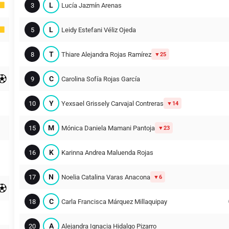
L
3
Lucía Jazmín Arenas
L
5
Leidy Estefani Véliz Ojeda
T
8
Thiare Alejandra Rojas Ramírez
25
C
9
Carolina Sofía Rojas García
Y
10
Yexsael Grissely Carvajal Contreras
14
M
15
Mónica Daniela Mamani Pantoja
23
K
16
Karinna Andrea Maluenda Rojas
N
17
Noelia Catalina Varas Anacona
6
C
18
Carla Francisca Márquez Millaquipay
A
20
Alejandra Ignacia Hidalgo Pizarro