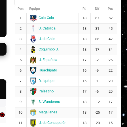
Pos
Equipo
PJ
Dif
Pts
Colo-Colo
1
18
67
52
U. Católica
2
18
31
45
U. de Chile
3
18
36
42
Coquimbo U.
4
18
17
34
U. Española
5
17
-2
25
Huachipato
6
16
-9
22
D. Iquique
7
16
1
20
Palestino
8
17
-6
20
S. Wanderers
9
18
-12
17
Magallanes
10
18
-25
17
U. de Concepción
11
18
-20
15