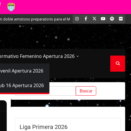
INSTAGRAM
FACEBOOK
X
YOUTUBE
SPOTIFY
FLI
le amistoso preparatorio para el Mundial
Kathleen Brandt: La joven def
ormativo Femenino Apertura 2026
uvenil Apertura 2026
ub 16 Apertura 2026
Buscar:
Liga Primera 2026