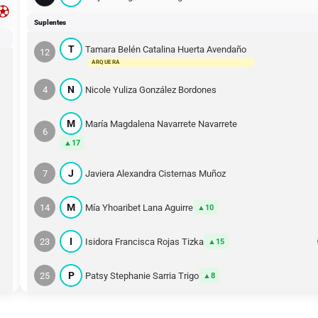
Suplentes
T
Tamara Belén Catalina Huerta Avendaño
12
ARQUERA
N
4
Nicole Yuliza González Bordones
M
María Magdalena Navarrete Navarrete
6
17
J
7
Javiera Alexandra Cisternas Muñoz
M
14
Mía Yhoaribet Lana Aguirre
10
I
23
Isidora Francisca Rojas Tizka
15
P
25
Patsy Stephanie Sarria Trigo
8