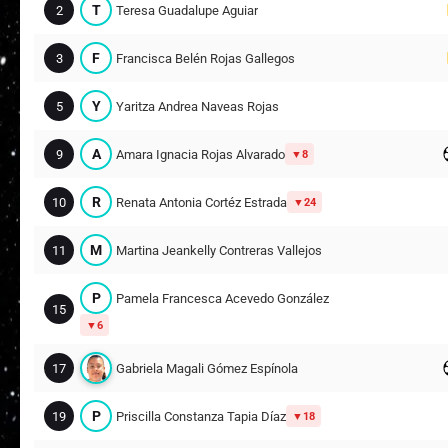
T
2
Teresa Guadalupe Aguiar
F
3
Francisca Belén Rojas Gallegos
Y
5
Yaritza Andrea Naveas Rojas
A
9
Amara Ignacia Rojas Alvarado
8
R
10
Renata Antonia Cortéz Estrada
24
M
11
Martina Jeankelly Contreras Vallejos
P
Pamela Francesca Acevedo González
15
6
17
Gabriela Magali Gómez Espínola
P
19
Priscilla Constanza Tapia Díaz
18