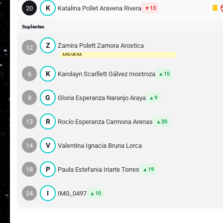
K
20
Katalina Pollet Aravena Rivera
13
Suplentes
Z
Zamira Polett Zamora Arostica
12
ARQUERA
K
6
Karolayn Scarllett Gálvez Inostroza
15
G
8
Gloria Esperanza Naranjo Araya
9
R
13
Rocío Esperanza Carmona Arenas
20
V
14
Valentina Ignacia Bruna Lorca
P
18
Paula Estefania Iriarte Torres
19
I
24
IMG_0497
10