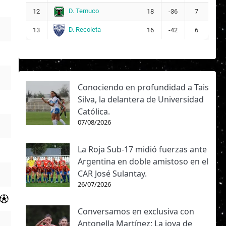
D. Temuco
12
18
-36
7
D. Recoleta
13
16
-42
6
Conociendo en profundidad a Tais
Silva, la delantera de Universidad
Católica.
07/08/2026
La Roja Sub-17 midió fuerzas ante
Argentina en doble amistoso en el
CAR José Sulantay.
26/07/2026
Conversamos en exclusiva con
Antonella Martínez: La joya de