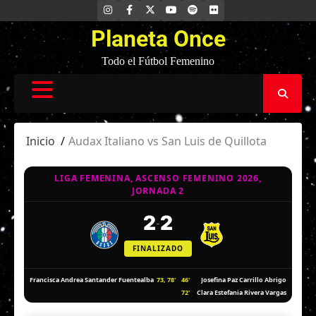
Saltar
INSTAGRAM
FACEBOOK
X
YOUTUBE
SPOTIFY
FLICKR
al
Planeta Once
contenido
Todo el Fútbol Femenino
Inicio
Audax Italiano vs San Luis de Quillota
LIGA FEMENINA, ASCENSO FEMENINO 2026,
JORNADA 2
2
2
-
FINALIZADO
73, 78'
46'
Francisca Andrea Santander Fuentealba
Josefina Paz Carrillo Abrigo
72'
Clara Estefania Rivera Vargas