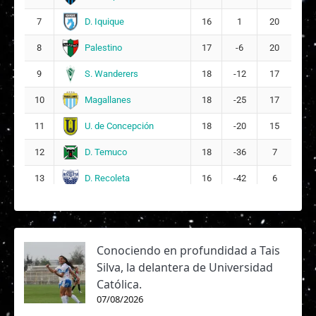
13
10
D. Iquique
7
16
1
20
J
Josefa Martina Inostroza Saavedra
Palestino
8
17
-6
20
16
11
S. Wanderers
9
18
-12
17
J
Javiera del Rosario Valencia Zamora
17
Magallanes
10
18
-25
17
U. de Concepción
11
18
-20
15
D. Temuco
12
18
-36
7
D. Recoleta
13
16
-42
6
Conociendo en profundidad a Tais
Silva, la delantera de Universidad
Católica.
07/08/2026