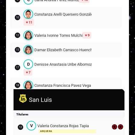
Constanza Arelli Quersero González
10
11
Valeria Ivonne Torres Mulchi
9
12
Damar Elizabeth Carrasco Huenchuleo
15
D
Denisse Anastasia Uribe Albornoz
17
7
Constanza Francisca Pavez Vega
18
San Luis
Ana Karina Gómez Coa
4
20
Macarena Antonia Martínez Garate
13
Titulares
V
Valeria Constanza Rojas Tapia
Suplentes
12
ARQUERA