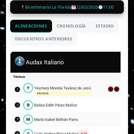
Bicentenario La Florida
22/03/2026
11:00
ALINEACIONES
CRONOLOGÍA
ESTADIO
ENCUENTROS ANTERIORES
Audax Italiano
Titulares
Y
Yesmery Morelia Tavárez de Jesús
1
ARQUERA
B
Baitea Edith Pérez Muñoz
2
M
María Isabel Beltrán Parra
5
C
Carla Andrea Pérez Muñoz
16
8