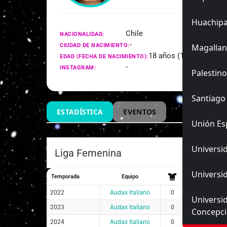
Huachip
Chile
NACIONALIDAD:
-
CIUDAD DE NACIMIENTO:
Magallan
18 años (11/02/2008)
EDAD (FECHA DE NACIMIENTO):
-
INSTAGRAM:
Palestino
Santiago
ESTADÍSTICA
EVENTOS
Unión Es
Universid
Liga Femenina
Universid
Temporada
Equipo
2022
Audax Italiano
0
0
0
Universi
2023
Audax Italiano
0
0
0
Concepc
2024
Audax Italiano
0
0
0