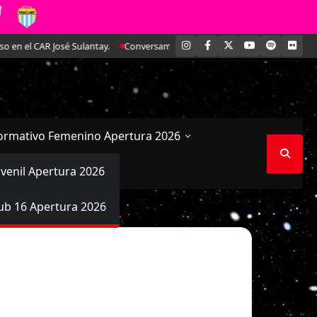
INSTAGRAM
FACEBOOK
X
YOUTUBE
SPOTIFY
FLI
 CAR José Sulantay.
Conversamos en exclusiva con Antonella Martínez: La
ormativo Femenino Apertura 2026
uvenil Apertura 2026
ub 16 Apertura 2026