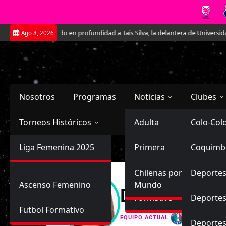
Saltar
Conociendo en profundidad a Tais Silva, la delantera de Universidad Cató
Ago 8, 2026
al
contenido
Nosotros
Programas
Noticias
Clubes
Torneos Históricos
Selección Chilena
Adulta
Primera
Colo-Col
Primera División
Liga Femenina 2025
Sub-20
Futbol Nacional
Primera
Coquimb
Ascenso
Femenina
Sub-17
Ascenso
Futbol Internacional
Chilenas por el
Deportes
Ascenso Femenino
Mundo
Damar Eliza
Formativo
Deportes
Futbol Formativo
Audax Ita
EQUIPO ACTUAL:
Deporte