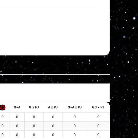
G+A
G x PJ
A x PJ
G+A x PJ
GC x PJ
0
0
0
0
0
0
0
0
0
0
0
0
0
0
0
0
0
0