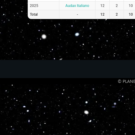
2025
Audax Italiano
12
2
10
Total
-
12
2
10
© PLANE