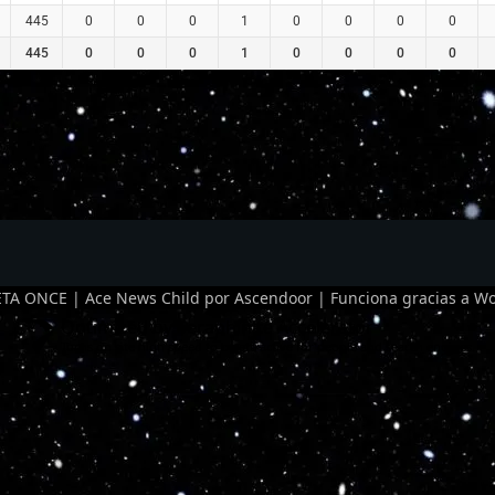
445
0
0
0
1
0
0
0
0
445
0
0
0
1
0
0
0
0
TA ONCE | Ace News Child por
Ascendoor
| Funciona gracias a
Wo
Optimized by Seraphinite Accelerator
Turns on site high speed to be attractive for people and search engines.