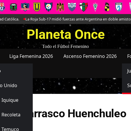
lica.
La Roja Sub-17 midió fuerzas ante Argentina en doble amistoso en el
Planeta Once
Todo el Fútbol Femenino
Liga Femenina 2026
Ascenso Femenino 2026
F
o
J
o Unido
S
 Iquique
beth Carrasco Huenchuleo
 Recoleta
liano
s Temuco