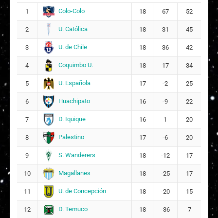
A
Agustina Rafaela Moya Figueroa
9
Colo-Colo
1
18
67
52
U. Católica
2
18
31
45
Piera Francisca Olmedo Taboada
14
17
U. de Chile
3
18
36
42
M
Mya Ignacia Arancibia Cabrera
Coquimbo U.
4
18
17
34
18
10
U. Española
5
17
-2
25
A
Alaniss Belén Urrutia Herrera
21
Huachipato
6
16
-9
22
ARQUERA
D. Iquique
7
16
1
20
Palestino
8
17
-6
20
S. Wanderers
9
18
-12
17
Magallanes
10
18
-25
17
U. de Concepción
11
18
-20
15
D. Temuco
12
18
-36
7