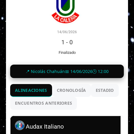
14/06/2026
1
-
0
Finalizado
📍 Nicolás Chahuán
📅 14/06/2026
🕒 12:00
ALINEACIONES
CRONOLOGÍA
ESTADIO
ENCUENTROS ANTERIORES
Audax Italiano