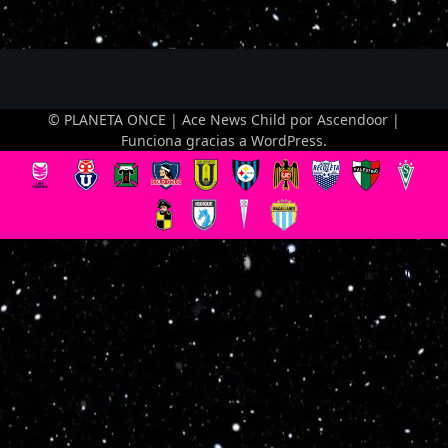
© PLANETA ONCE | Ace News Child por
Ascendoor
|
Funciona gracias a
WordPress
.
Optimized by Seraphinite Accelerator
Turns on site high speed to be attractive for people and search engines.