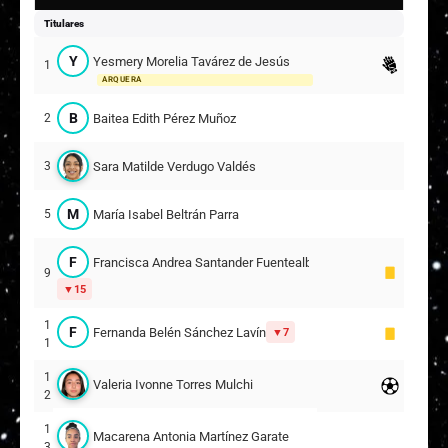
Titulares
Y
Yesmery Morelia Tavárez de Jesús
1
ARQUERA
B
Baitea Edith Pérez Muñoz
2
Sara Matilde Verdugo Valdés
3
M
María Isabel Beltrán Parra
5
F
Francisca Andrea Santander Fuentealba
9
15
1
F
Fernanda Belén Sánchez Lavín
7
1
1
Valeria Ivonne Torres Mulchi
2
1
Macarena Antonia Martínez Garate
3