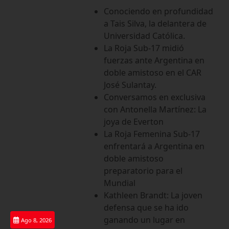
Saltar
Conociendo en profundidad
al
a Tais Silva, la delantera de
contenido
Universidad Católica.
La Roja Sub-17 midió
fuerzas ante Argentina en
doble amistoso en el CAR
José Sulantay.
Conversamos en exclusiva
con Antonella Martínez: La
joya de Everton
La Roja Femenina Sub-17
enfrentará a Argentina en
doble amistoso
preparatorio para el
Mundial
Kathleen Brandt: La joven
defensa que se ha ido
ganando un lugar en
Ago 8, 2026