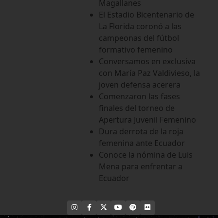
Magallanes
El Estadio Bicentenario de
La Florida coronó a las
campeonas del fútbol
formativo femenino
Conversamos en exclusiva
con María Paz Valdivieso, la
joven defensa acerera
Comenzaron las fases
finales del torneo de
Apertura Juvenil Femenino
Dura derrota de la roja
femenina ante Ecuador
Conoce la nómina de Luis
Mena para enfrentar a
Ecuador
INSTAGRAM
FACEBOOK
X
YOUTUBE
SPOTIFY
FLICKR