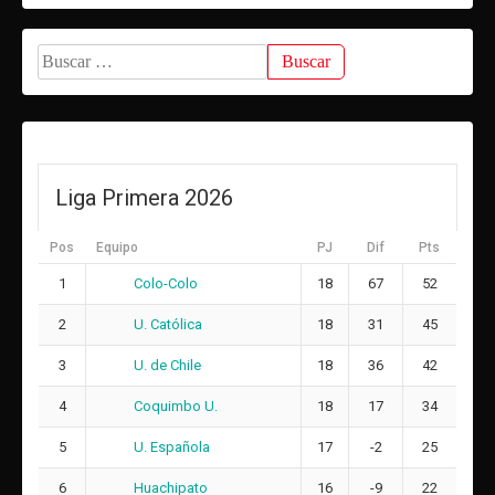
26
16
Ana Karina Gómez Coa
16
20
Buscar:
Suplentes
S
Sofía Antonia Calderón Osorio
23
ARQUERA
F
Francisca Andrea Santander Fuentealba
Liga Primera 2026
9
17
Pos
Equipo
PJ
Dif
Pts
A
Antonella Alexa Bosquet Osses
20
16
Colo-Colo
1
18
67
52
C
Cintilus Widelande
24
U. Católica
2
18
31
45
N
Natalia Ester de los Ángeles Moreno Márquez
U. de Chile
3
18
36
42
25
7
Coquimbo U.
4
18
17
34
T
Trinidad Paz Bravo Jara
29
U. Española
5
17
-2
25
Huachipato
6
16
-9
22
M
Martina Paz Pizarro Polanco
11
30