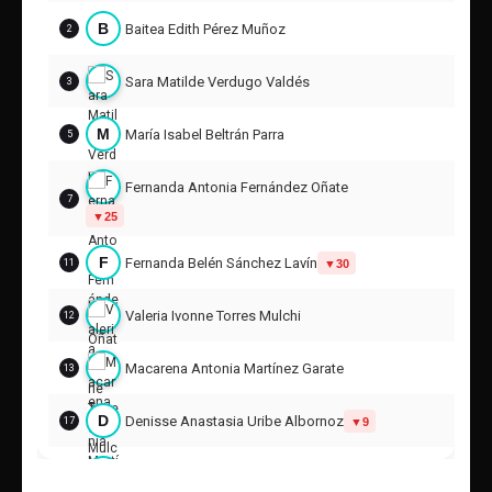
B
Baitea Edith Pérez Muñoz
2
Suplentes
C
Camila Abarca Álvarez
1
Sara Matilde Verdugo Valdés
3
C
Camila Cecilia Barraza Rodríguez
M
María Isabel Beltrán Parra
5
4
9
Fernanda Antonia Fernández Oñate
7
Emilia Rafaela Rivas Vilches
8
25
Martina Antonia Cortés Saravia
F
Fernanda Belén Sánchez Lavín
30
11
18
15
Valeria Ivonne Torres Mulchi
12
M
Moyra Dayana Astudillo Olivares
20
5
Macarena Antonia Martínez Garate
13
C
Catalina Belén Sanhueza Trivik
D
Denisse Anastasia Uribe Albornoz
21
9
17
11
H
Heimar Sophia Alonzo Cañizalez
19
C
Cony Scarlet Guerrero Castro