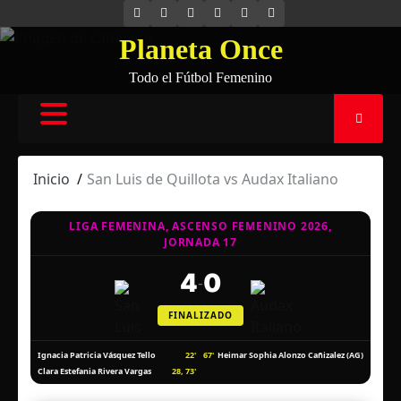
Saltar
INSTAGRAM
FACEBOOK
X
YOUTUBE
SPOTIFY
FLICKR
al
Planeta Once
contenido
Todo el Fútbol Femenino
Inicio
San Luis de Quillota vs Audax Italiano
LIGA FEMENINA, ASCENSO FEMENINO 2026,
JORNADA 17
4
0
-
FINALIZADO
22'
67'
Ignacia Patricia Vásquez Tello
Heimar Sophia Alonzo Cañizalez (AG)
28, 73'
Clara Estefania Rivera Vargas