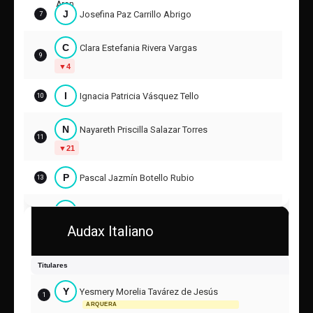
J
Josefina Paz Carrillo Abrigo
7
C
Clara Estefania Rivera Vargas
9
4
I
Ignacia Patricia Vásquez Tello
10
N
Nayareth Priscilla Salazar Torres
11
21
P
Pascal Jazmín Botello Rubio
13
M
Mayra Valeska Astargo Cerda
15
Audax Italiano
18
J
Josefa Martina Inostroza Saavedra
Titulares
16
26
Y
Yesmery Morelia Tavárez de Jesús
1
ARQUERA
S
Sophia Andrea Pinto Espinoza
19