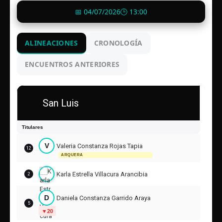
📅 04/07/2026
🕒 13:00
ALINEACIONES
CRONOLOGÍA
ENCUENTROS ANTERIORES
San Luis
Titulares
V
Valeria Constanza Rojas Tapia
12
ARQUERA
Karla Estrella Villacura Arancibia
2
D
Daniela Constanza Garrido Araya
5
20