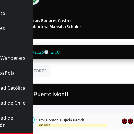
NALIZADO
ato
36'
45+3'
co
Rocío Anaís Bañares Castro
50'
71'
as
Tamara Valentina Mansilla Scholer
es
55'
id
o Keller
27/06/2026
12:00
 Wanderers
UENTROS ANTERIORES
pañola
ad Católica
D. Puerto Montt
ad de Chile
Titulares
dad de
C
Camila Antonia Ojeda Berndt
21
ión
ARQUERA