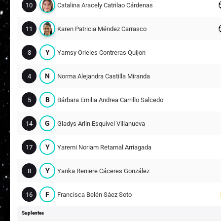
10
Catalina Aracely Catrilao Cárdenas
11
Karen Patricia Méndez Carrasco
Y
3
Yamsy Orieles Contreras Quijon
N
4
Norma Alejandra Castilla Miranda
B
5
Bárbara Emilia Andrea Carrillo Salcedo
G
14
Gladys Arlin Esquivel Villanueva
Y
17
Yaremi Noriam Retamal Arriagada
Y
8
Yanka Reniere Cáceres González
F
16
Francisca Belén Sáez Soto
Suplentes