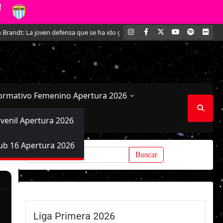
INSTAGRAM
FACEBOOK
X
YOUTUBE
SPOTIFY
FLI
ndt: La joven defensa que se ha ido ganando un lugar en Magallanes
El 
ormativo Femenino Apertura 2026
uvenil Apertura 2026
ub 16 Apertura 2026
Buscar:
Liga Primera 2026