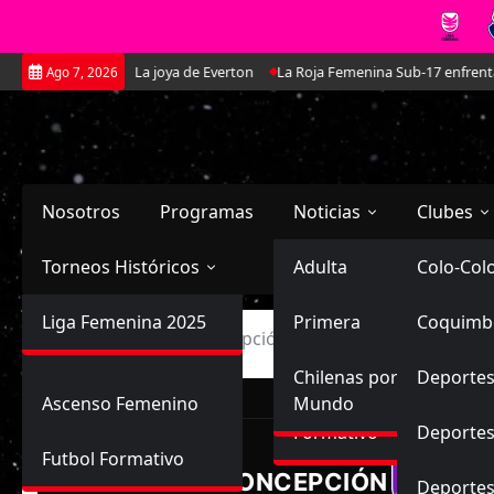
Saltar
nella Martínez: La joya de Everton
La Roja Femenina Sub-17 enfrentará 
Ago 7, 2026
al
contenido
Nosotros
Programas
Noticias
Clubes
Torneos Históricos
Selección Chilena
Adulta
Primera
Colo-Col
Primera División
Liga Femenina 2025
Sub-20
Futbol Nacional
Primera
Coquimb
Ascenso
Inicio
Deportes Concepción vs Deportes Puerto Mon
Femenina
Sub-17
Ascenso
Futbol Internacional
Chilenas por el
Deportes
Ascenso Femenino
Mundo
LIGA FEMENINA, ASCEN
Formativo
Deportes
Futbol Formativo
D. CONCEPCIÓN
Deporte