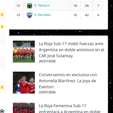
D. Temuco
12
18
-36
7
D. Recoleta
13
16
-42
6
La Roja Sub-17 midió fuerzas ante
Argentina en doble amistoso en el
CAR José Sulantay.
26/07/2026
Conversamos en exclusiva con
Antonella Martínez: La joya de
Everton
23/07/2026
La Roja Femenina Sub-17
enfrentará a Argentina en doble