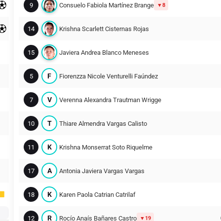
9
Consuelo Fabiola Martínez Brange
8
14
Krishna Scarlett Cisternas Rojas
15
Javiera Andrea Blanco Meneses
F
5
Fiorenzza Nicole Venturelli Faúndez
V
7
Verenna Alexandra Trautman Wrigge
T
10
Thiare Almendra Vargas Calisto
K
11
Krishna Monserrat Soto Riquelme
A
17
Antonia Javiera Vargas Vargas
K
18
Karen Paola Catrian Catrilaf
R
12
Rocío Anaís Bañares Castro
19