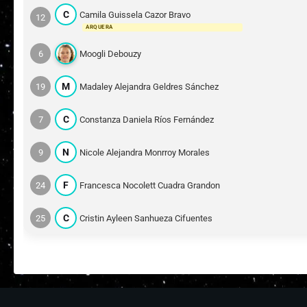
C
Camila Guissela Cazor Bravo
12
ARQUERA
6
Moogli Debouzy
M
19
Madaley Alejandra Geldres Sánchez
C
7
Constanza Daniela Ríos Fernández
N
9
Nicole Alejandra Monrroy Morales
F
24
Francesca Nocolett Cuadra Grandon
C
25
Cristin Ayleen Sanhueza Cifuentes