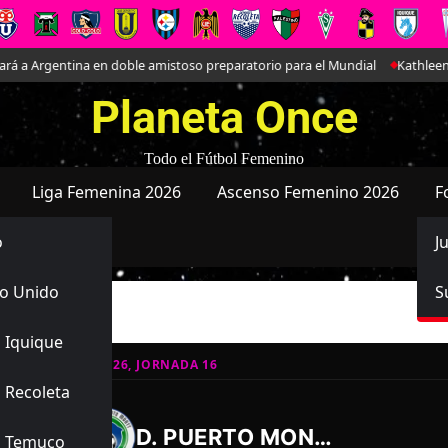
a Argentina en doble amistoso preparatorio para el Mundial
Kathleen Bra
Planeta Once
Todo el Fútbol Femenino
Liga Femenina 2026
Ascenso Femenino 2026
F
o
J
o Unido
S
tt
 Iquique
SO FEMENINO 2026, JORNADA 16
 Recoleta
3
2
-
D. PUERTO MONTT
s Temuco