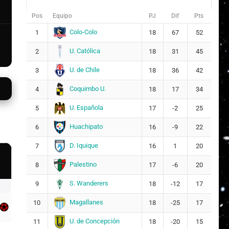
Pos
Equipo
PJ
Dif
Pts
Colo-Colo
1
18
67
52
U. Católica
2
18
31
45
U. de Chile
3
18
36
42
Coquimbo U.
4
18
17
34
U. Española
5
17
-2
25
Huachipato
6
16
-9
22
D. Iquique
7
16
1
20
Palestino
8
17
-6
20
S. Wanderers
9
18
-12
17
Magallanes
10
18
-25
17
U. de Concepción
11
18
-20
15