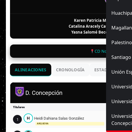
FI
Huachip
Karen Patricia Méndez Carras
Catalina Aracely Catrilao Cárden
Magallan
Yasna Salomé Becerra Almonac
Palestino
CD Nonguén Ricard
Santiago
ALINEACIONES
CRONOLOGÍA
ESTADIO
ENC
Unión Es
Universid
D. Concepción
Universid
Titulares
Universi
H
Heidi Dahiana Salas González
1
Concepc
ARQUERA