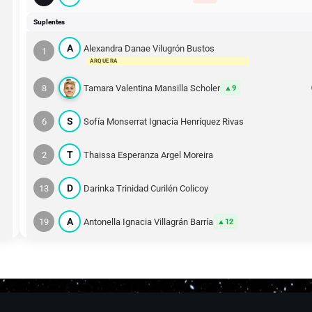
Suplentes
A
Alexandra Danae Vilugrón Bustos
1
ARQUERA
8
Tamara Valentina Mansilla Scholer
9
S
6
Sofía Monserrat Ignacia Henríquez Rivas
T
2
Thaissa Esperanza Argel Moreira
D
13
Darinka Trinidad Curilén Colicoy
A
19
Antonella Ignacia Villagrán Barría
12