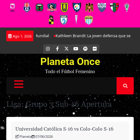
Saltar
orio para el Mundial
Kathleen Brandt: La joven defensa que se ha ido ga
Ago 1, 2026
al
contenido
INSTAGRAM
FACEBOOK
X
YOUTUBE
SPOTIFY
FLICKR
Planeta Once
Todo el Fútbol Femenino
Liga:
Grupo 3 Sub-16 Apertura
Universidad Católica S-16 vs Colo-Colo S-16
Planeta
07/06/2026