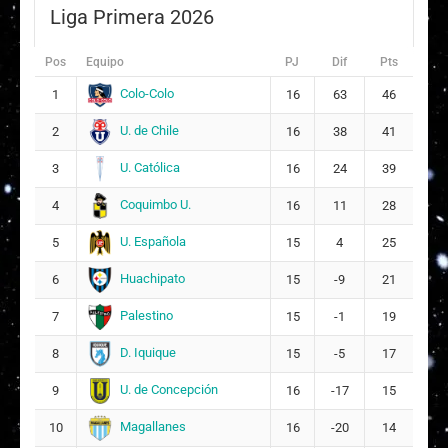
Liga Primera 2026
Pos
Equipo
PJ
Dif
Pts
Colo-Colo
1
16
63
46
U. de Chile
2
16
38
41
U. Católica
3
16
24
39
Coquimbo U.
4
16
11
28
U. Española
5
15
4
25
Huachipato
6
15
-9
21
Palestino
7
15
-1
19
D. Iquique
8
15
-5
17
U. de Concepción
9
16
-17
15
Magallanes
10
16
-20
14