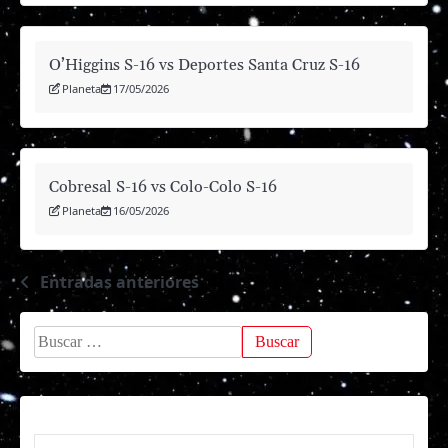
O’Higgins S-16 vs Deportes Santa Cruz S-16
Planeta
17/05/2026
Cobresal S-16 vs Colo-Colo S-16
Planeta
16/05/2026
Entradas anteriores
Navegación
de
Buscar:
entradas