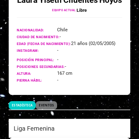
Laura Yiseth Cifuentes Hoyos
Libre
EQUIPO ACTUAL:
Chile
NACIONALIDAD:
-
CIUDAD DE NACIMIENTO:
21 años (02/05/2005)
EDAD (FECHA DE NACIMIENTO):
-
INSTAGRAM:
-
POSICIÓN PRINCIPAL:
-
POSICIONES SECUNDARIAS:
167 cm
ALTURA:
-
PIERNA HÁBIL:
ESTADÍSTICA
EVENTOS
Liga Femenina