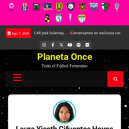
Saltar
le amistoso en el CAR José Sulantay.
Conversamos en exclusiva con Antonel
Ago 7, 2026
al
contenido
INSTAGRAM
FACEBOOK
X
YOUTUBE
SPOTIFY
FLICKR
Planeta Once
Todo el Fútbol Femenino