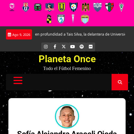
Saltar
Conociendo en profundidad a Tais Silva, la delantera de Universidad Católic
Ago 9, 2026
al
contenido
INSTAGRAM
FACEBOOK
X
YOUTUBE
SPOTIFY
FLICKR
Planeta Once
Todo el Fútbol Femenino