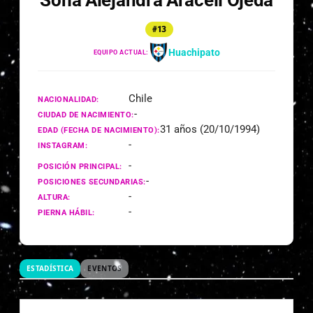
Sofía Alejandra Araceli Ojeda
#13
Huachipato
EQUIPO ACTUAL:
Chile
NACIONALIDAD:
-
CIUDAD DE NACIMIENTO:
31 años (20/10/1994)
EDAD (FECHA DE NACIMIENTO):
-
INSTAGRAM:
-
POSICIÓN PRINCIPAL:
-
POSICIONES SECUNDARIAS:
-
ALTURA:
-
PIERNA HÁBIL:
ESTADÍSTICA
EVENTOS