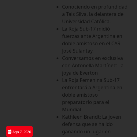
Saltar
Conociendo en profundidad
al
a Tais Silva, la delantera de
contenido
Universidad Católica.
La Roja Sub-17 midió
fuerzas ante Argentina en
doble amistoso en el CAR
José Sulantay.
Conversamos en exclusiva
con Antonella Martínez: La
joya de Everton
La Roja Femenina Sub-17
enfrentará a Argentina en
doble amistoso
preparatorio para el
Mundial
Kathleen Brandt: La joven
defensa que se ha ido
ganando un lugar en
Ago 7, 2026