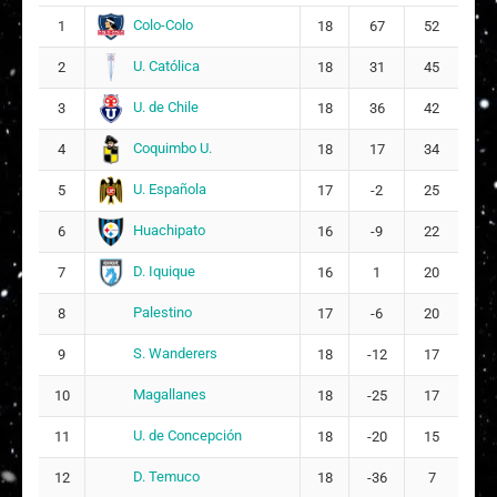
Karla Paola Riley Serracin
8
7
Colo-Colo
1
18
67
52
Cecil de la Caridad Aldana Tamayo
U. Católica
2
18
31
45
11
15
U. de Chile
3
18
36
42
Martina Funck Guajardo
12
Coquimbo U.
4
18
17
34
ARQUERA
U. Española
5
17
-2
25
Catalina Belén Flores Reyes
16
Huachipato
6
16
-9
22
María Soledad Silva Velásquez
19
D. Iquique
7
16
1
20
2
Palestino
8
17
-6
20
Claudia Gabriela Herrera Muñoz
23
S. Wanderers
9
18
-12
17
13
Magallanes
10
18
-25
17
U. de Concepción
11
18
-20
15
D. Temuco
12
18
-36
7