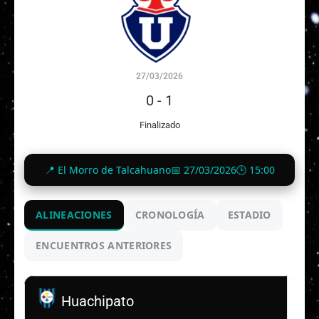
27/03/2026
0
-
1
Finalizado
📍 El Morro de Talcahuano
📅 27/03/2026
🕒 15:00
ALINEACIONES
CRONOLOGÍA
ESTADIO
ENCUENTROS ANTERIORES
Huachipato