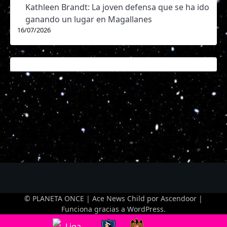
Kathleen Brandt: La joven defensa que se ha ido
ganando un lugar en Magallanes
16/07/2026
© PLANETA ONCE | Ace News Child por
Ascendoor
|
Funciona gracias a
WordPress
.