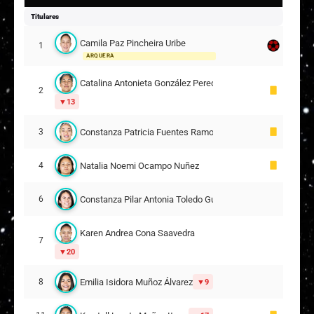
Titulares
Camila Paz Pincheira Uribe
1
ARQUERA
Catalina Antonieta González Peredo
2
13
Constanza Patricia Fuentes Ramos
3
Natalia Noemi Ocampo Nuñez
4
Constanza Pilar Antonia Toledo Guzmán
6
Karen Andrea Cona Saavedra
7
20
Emilia Isidora Muñoz Álvarez
8
9