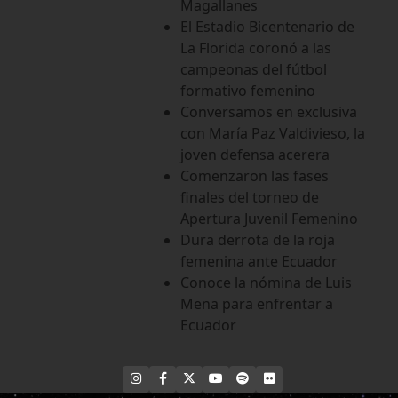
Magallanes
El Estadio Bicentenario de
La Florida coronó a las
campeonas del fútbol
formativo femenino
Conversamos en exclusiva
con María Paz Valdivieso, la
joven defensa acerera
Comenzaron las fases
finales del torneo de
Apertura Juvenil Femenino
Dura derrota de la roja
femenina ante Ecuador
Conoce la nómina de Luis
Mena para enfrentar a
Ecuador
INSTAGRAM
FACEBOOK
X
YOUTUBE
SPOTIFY
FLICKR