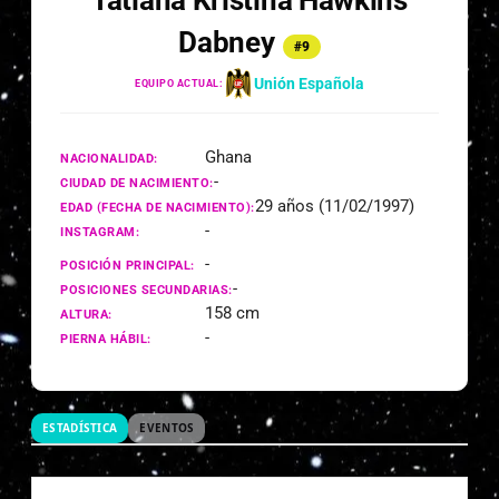
Tatiana Kristina Hawkins
Dabney
#9
Unión Española
EQUIPO ACTUAL:
Ghana
NACIONALIDAD:
-
CIUDAD DE NACIMIENTO:
29 años (11/02/1997)
EDAD (FECHA DE NACIMIENTO):
-
INSTAGRAM:
-
POSICIÓN PRINCIPAL:
-
POSICIONES SECUNDARIAS:
158 cm
ALTURA:
-
PIERNA HÁBIL:
ESTADÍSTICA
EVENTOS