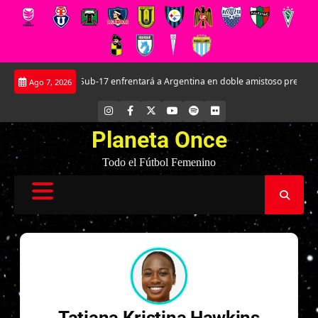
Saltar
a Roja Femenina Sub-17 enfrentará a Argentina en doble amistoso preparatori
Ago 7, 2026
al
contenido
INSTAGRAM
FACEBOOK
X
YOUTUBE
SPOTIFY
FLICKR
Planeta Once
Todo el Fútbol Femenino