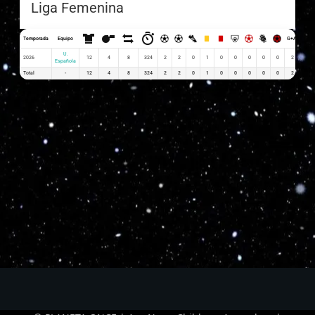
Liga Femenina
Temporada
Equipo
G+A
G x P
U.
2026
12
4
8
324
2
2
0
1
0
0
0
0
0
2
0.17
Española
Total
-
12
4
8
324
2
2
0
1
0
0
0
0
0
2
0.17