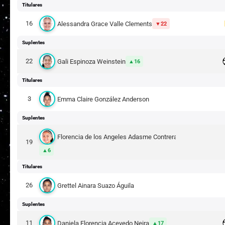
Titulares
16
Alessandra Grace Valle Clements
22
Suplentes
22
Gali Espinoza Weinstein
16
Titulares
3
Emma Claire González Anderson
Suplentes
Florencia de los Angeles Adasme Contreras
19
6
Titulares
26
Grettel Ainara Suazo Águila
Suplentes
11
Daniela Florencia Acevedo Neira
17