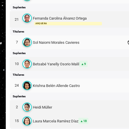
Suplentes
Fernanda Carolina Álvarez Ortega
21
ARQUERA
Titulares
7
Sol Naiomi Morales Cavieres
Suplentes
10
Betsabé Yanelly Osorio Malil
9
Titulares
24
Krishna Belén Allende Castro
Suplentes
2
Heidi Müller
15
Laura Marcela Ramírez Díaz
18