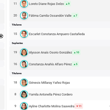
11
Loreto Diane Rojas Delzo
9
20
Fátima Camila Ossandón Valle
7
Titulares
15
Escarlet Constanza Ampuero Castañeda
Suplentes
19
Alysson Anaís Osorio González
10
16
Constanza Anahís Alfaro Pérez
5
Titulares
18
Génesis Millaray Yañez Rojas
8
Yamila Antonella Pérez Cordero
9
Ayline Charlotte Molina Saavedra
11