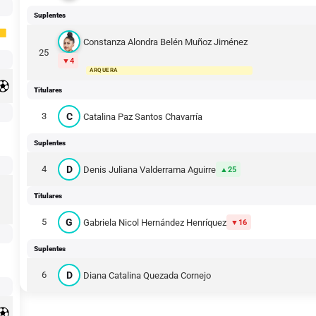
Suplentes
Constanza Alondra Belén Muñoz Jiménez
25
4
ARQUERA
Titulares
C
3
Catalina Paz Santos Chavarría
Suplentes
D
4
Denis Juliana Valderrama Aguirre
25
Titulares
G
5
Gabriela Nicol Hernández Henríquez
16
Suplentes
D
6
Diana Catalina Quezada Cornejo