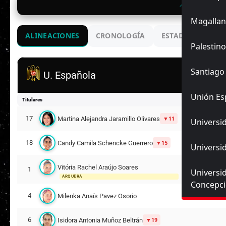
📍 Santa Laur
Magallan
ALINEACIONES
CRONOLOGÍA
ESTADIO
ENC
Palestino
Santiago
U. Española
Unión Es
Titulares
17
Martina Alejandra Jaramillo Olivares
11
Universid
18
Candy Camila Schencke Guerrero
15
Universid
Vitória Rachel Araújo Soares
1
Universi
ARQUERA
Concepc
4
Milenka Anaís Pavez Osorio
6
Isidora Antonia Muñoz Beltrán
19