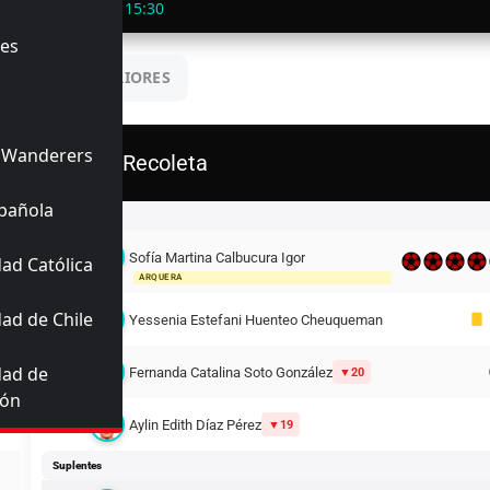
a
📅 30/05/2026
🕒 15:30
es
UENTROS ANTERIORES
 Wanderers
D. Recoleta
pañola
Titulares
Sofía Martina Calbucura Igor
ad Católica
12
ARQUERA
ad de Chile
14
Yessenia Estefani Huenteo Cheuqueman
dad de
7
Fernanda Catalina Soto González
20
ión
10
Aylin Edith Díaz Pérez
19
Suplentes