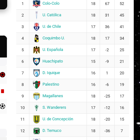
Colo-Colo
1
18
67
52
U. Católica
2
18
31
45
U. de Chile
3
17
36
41
Coquimbo U.
4
18
17
34
U. Española
5
17
-2
25
Huachipato
6
15
-9
21
D. Iquique
7
16
1
20
Palestino
8
16
-6
19
Magallanes
9
18
-25
17
S. Wanderers
10
17
-12
16
U. de Concepción
11
18
-20
15
D. Temuco
12
18
-36
7