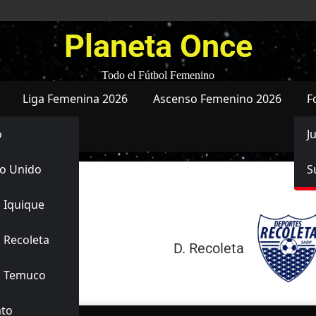
Planeta Once
Todo el Fútbol Femenino
Liga Femenina 2026
Ascenso Femenino 2026
F
o
J
o Unido
S
 Iquique
30/05/2026
 Recoleta
5
-
2
D. Recoleta
Finalizado
s Temuco
ato