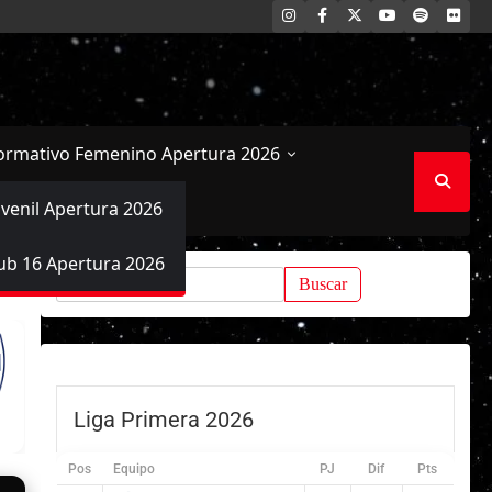
INSTAGRAM
FACEBOOK
X
YOUTUBE
SPOTIFY
FLI
ormativo Femenino Apertura 2026
uvenil Apertura 2026
ub 16 Apertura 2026
Buscar:
Liga Primera 2026
Pos
Equipo
PJ
Dif
Pts