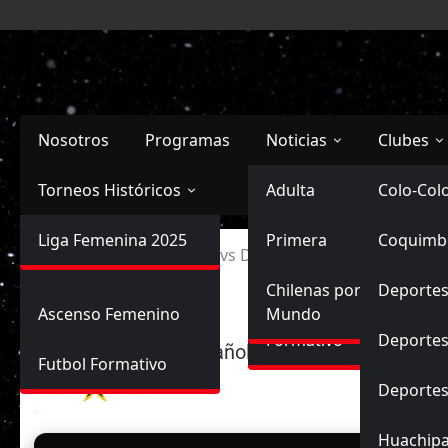
Saltar
al
contenido
Nosotros
Programas
Noticias
Clubes
Torneos Históricos
Selección Chilena
Adulta
Primera
Colo-Col
Primera División
Liga Femenina 2025
Sub-20
Futbol Nacional
Primera
Coquimb
Ascenso
Inicio
Unión Española vs Deportes Recoleta
Femenina
Sub-17
Ascenso
Futbol Internacional
Chilenas por el
Deportes
Ascenso Femenino
Mundo
Formativo
Deportes
U. Española
Futbol Formativo
Deporte
Huachip