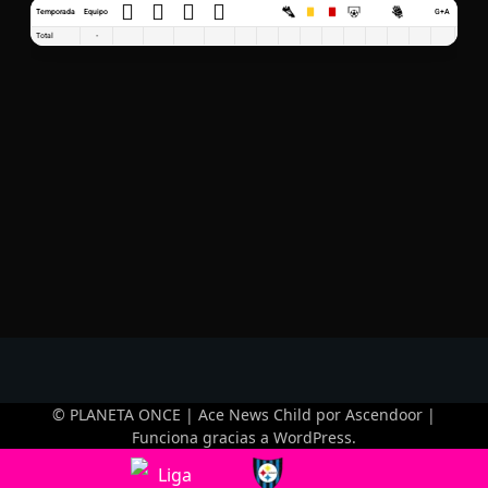
Temporada
Equipo
G+A
G x PJ
Total
-
© PLANETA ONCE | Ace News Child por
Ascendoor
|
Funciona gracias a
WordPress
.