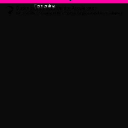
Optimized by Seraphinite Accelerator
Turns on site high speed to be attractive for people and search engines.