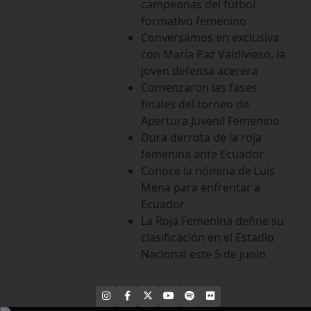
campeonas del fútbol
formativo femenino
Conversamos en exclusiva
con María Paz Valdivieso, la
joven defensa acerera
Comenzaron las fases
finales del torneo de
Apertura Juvenil Femenino
Dura derrota de la roja
femenina ante Ecuador
Conoce la nómina de Luis
Mena para enfrentar a
Ecuador
La Roja Femenina define su
clasificación en el Estadio
Nacional este 5 de junio
INSTAGRAM
FACEBOOK
X
YOUTUBE
SPOTIFY
FLICKR