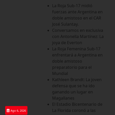
Saltar
La Roja Sub-17 midió
al
fuerzas ante Argentina en
contenido
doble amistoso en el CAR
José Sulantay.
Conversamos en exclusiva
con Antonella Martínez: La
joya de Everton
La Roja Femenina Sub-17
enfrentará a Argentina en
doble amistoso
preparatorio para el
Mundial
Kathleen Brandt: La joven
defensa que se ha ido
ganando un lugar en
Magallanes
El Estadio Bicentenario de
La Florida coronó a las
Ago 6, 2026